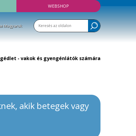
WEBSHOP
ai Magyarok
gédlet - vakok és gyengénlátók számára
nek, akik betegek vagy