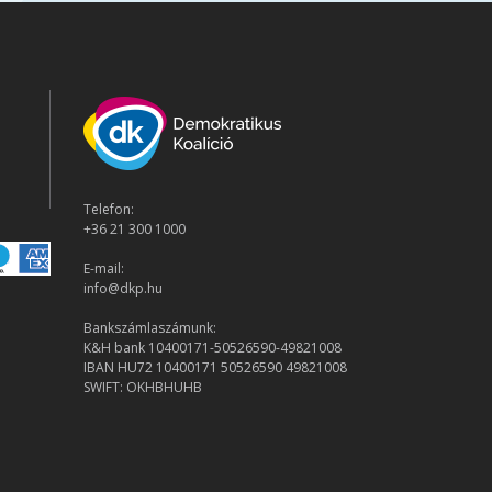
Telefon:
+36 21 300 1000
E-mail:
info@dkp.hu
Bankszámlaszámunk:
K&H bank 10400171-50526590-49821008
IBAN HU72 10400171 50526590 49821008
SWIFT: OKHBHUHB