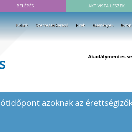
BELÉPÉS
AKTIVISTA LESZEK!
Rólunk
Szervezeti kereső
Hírek
Események
Európ
Akadálymentes se
s
ótidőpont azoknak az érettségizők