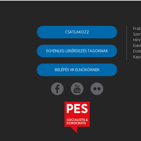
Frak
CSATLAKOZZ
Szer
Híre
Ese
EGYENLEG LEKÉRDEZÉS TAGOKNAK
Dok
Kapc
BELÉPÉS VK ELNÖKÖKNEK