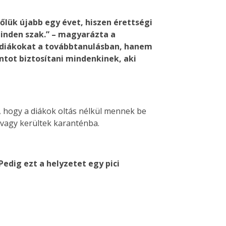
őlük újabb egy évet, hiszen érettségi
minden szak.” – magyarázta a
a diákokat a továbbtanulásban, hanem
ontot biztosítani mindenkinek, aki
 hogy a diákok oltás nélkül mennek be
 vagy kerültek karanténba.
edig ezt a helyzetet egy pici