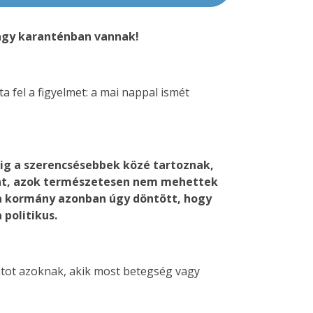
vagy karanténban vannak!
a fel a figyelmet: a mai nappal ismét
dig a szerencsésebbek közé tartoznak,
nt, azok természetesen nem mehettek
, a kormány azonban úgy döntött, hogy
 politikus.
ontot azoknak, akik most betegség vagy