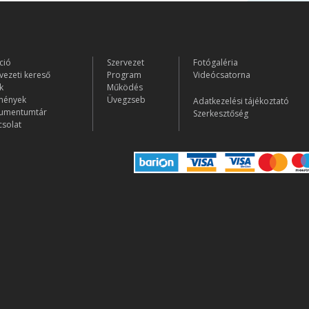
ció
Szervezet
Fotógaléria
vezeti kereső
Program
Videócsatorna
k
Működés
mények
Üvegzseb
Adatkezelési tájékoztató
umentumtár
Szerkesztőség
solat