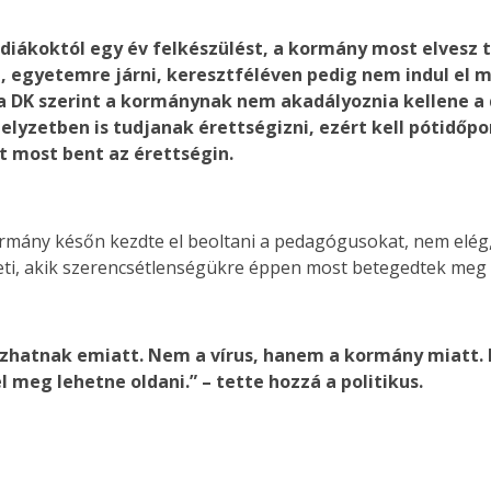
 diákoktól egy év felkészülést, a kormány most elvesz t
a, egyetemre járni, keresztféléven pedig nem indul el 
 a DK szerint a kormánynak nem akadályoznia kellene 
helyzetben is tudjanak érettségizni, ezért kell pótidőp
 most bent az érettségin.
rmány későn kezdte el beoltani a pedagógusokat, nem elég,
teti, akik szerencsétlenségükre éppen most betegedtek meg
szhatnak emiatt. Nem a vírus, hanem a kormány miatt. P
eg lehetne oldani.” – tette hozzá a politikus.