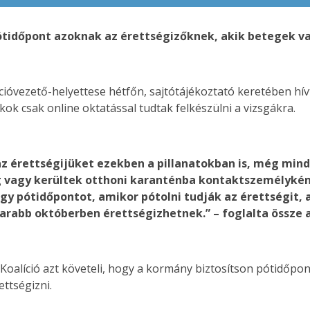
ótidőpont azoknak az érettségizőknek, akik betegek 
ióvezető-helyettese hétfőn, sajtótájékoztató keretében hívt
kok csak online oktatással tudtak felkészülni a vizsgákra.
k az érettségijüket ezekben a pillanatokban is, még min
 vagy kerültek otthoni karanténba kontaktszemélyké
 egy pótidőpontot, amikor pótolni tudják az érettségit
arabb októberben érettségizhetnek.” – foglalta össze a
 Koalíció azt követeli, hogy a kormány biztosítson pótidőp
ttségizni.