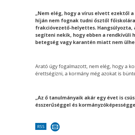
„Nem elég, hogy a vírus elvett ezektől a
híján nem fognak tudni ősztől főiskolár
frakcióvezető-helyettes. Hangsúlyozta,
segíteni nekik, hogy ebben a rendkívüli 
betegség vagy karantén miatt nem ülhet
Arató úgy fogalmazott, nem elég, hogy a ko
érettségizni, a kormány még azokat is bün
„Az ő tanulmányaik akár egy évet is csú
ésszerűséggel és kormányzóképességgel m
RSS