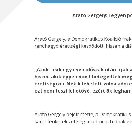
Arató Gergely: Legyen p
Arató Gergely, a Demokratikus Koalíció frakc
rendhagyó érettségi kezdődött, hiszen a diá
„Azok, akik egy ilyen időszak után írjá
hiszen akik éppen most betegedtek meg
érettségizni. Nekik lehetett volna adni
ezt nem teszi lehetővé, ezért ők legham
Arató Gergely bejelentette, a Demokratikus
karanténkötelezettség miatt nem tudnak ére