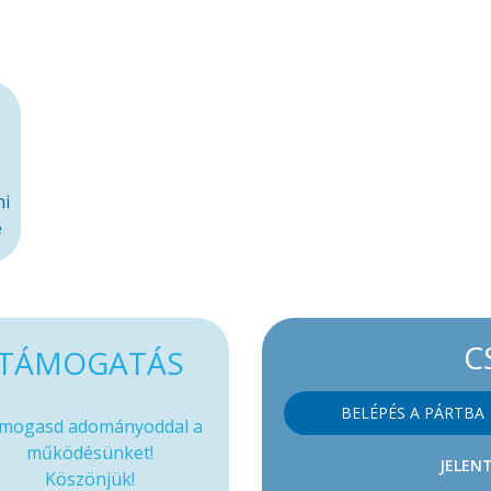
ni
e
C
TÁMOGATÁS
BELÉPÉS A PÁRTBA
mogasd adományoddal a
működésünket!
JELENT
Köszönjük!