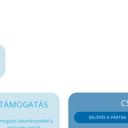
C
TÁMOGATÁS
BELÉPÉS A PÁRTBA
mogasd adományoddal a
működésünket!