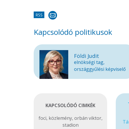
RSS
Kapcsolódó politikusok
Földi Judit
elnökségi tag,
országgyűlési képviselő
KAPCSOLÓDÓ CIMKÉK
foci
,
közlemény
,
orbán viktor
,
Tá
stadion