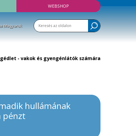
WEBSHOP
ai Magyarok
gédlet - vakok és gyengénlátók számára
armadik hullámának
a pénzt