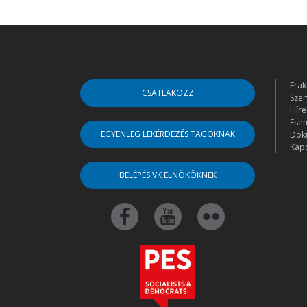
Frak
CSATLAKOZZ
Szer
Híre
Ese
EGYENLEG LEKÉRDEZÉS TAGOKNAK
Dok
Kapc
BELÉPÉS VK ELNÖKÖKNEK