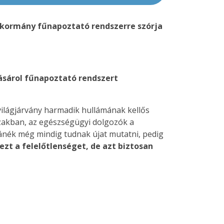
a kormány fűnapoztató rendszerre szórja
vásárol fűnapoztató rendszert
világjárvány harmadik hullámának kellős
zakban, az egészségügyi dolgozók a
ánék még mindig tudnak újat mutatni, pedig
zt a felelőtlenséget, de azt biztosan