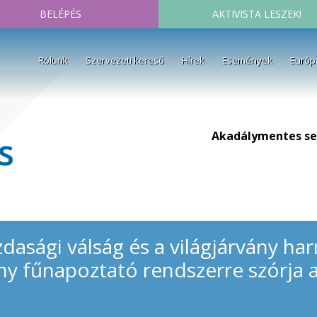
BELÉPÉS
AKTIVISTA LESZEK!
Rólunk
Szervezeti kereső
Hírek
Események
Európ
Akadálymentes se
s
azdasági válság és a világjárvány h
ny fűnapoztató rendszerre szórja 