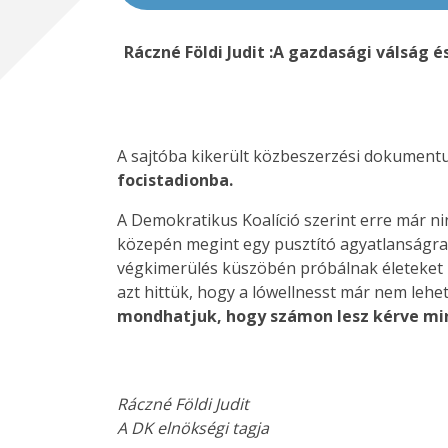
Ráczné Földi Judit :A gazdasági válság
A sajtóba kikerült közbeszerzési dokument
focistadionba.
A Demokratikus Koalíció szerint erre már n
közepén megint egy pusztító agyatlanságra
végkimerülés küszöbén próbálnak életeket 
azt hittük, hogy a lówellnesst már nem lehet
mondhatjuk, hogy számon lesz kérve mi
Ráczné Földi Judit
A DK elnökségi tagja