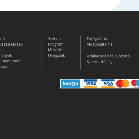
ció
Szervezet
Fotógaléria
vezeti kereső
Program
Videócsatorna
k
Működés
mények
Üvegzseb
Adatkezelési tájékoztató
umentumtár
Szerkesztőség
solat