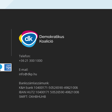
Telefon:
+36 21 300 1000
E-mail:
info@dkp.hu
Bankszámlaszámunk:
K&H bank 10400171-50526590-49821008
IBAN HU72 10400171 50526590 49821008
SWIFT: OKHBHUHB