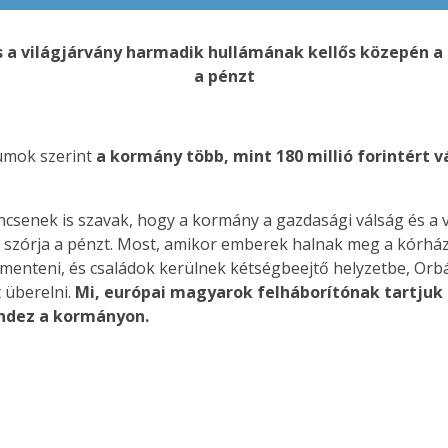
 és a világjárvány harmadik hullámának kellős közepén 
a pénzt
umok szerint
a kormány több, mint 180 millió forintért 
incsenek is szavak, hogy a kormány a gazdasági válság és a 
 szórja a pénzt. Most, amikor emberek halnak meg a kórhá
menteni, és családok kerülnek kétségbeejtő helyzetbe, Orb
 überelni.
Mi, európai magyarok felháborítónak tartjuk e
ndez a kormányon.