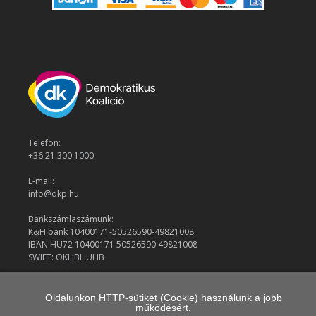
Telefon:
+36 21 300 1000
E-mail:
info@dkp.hu
Bankszámlaszámunk:
K&H bank 10400171-50526590-49821008
IBAN HU72 10400171 50526590 49821008
SWIFT: OKHBHUHB
© 2026 Demokratikus Koalíció
Oldalunkon HTTP-sütiket (Cookie) használunk a jobb
működésért.