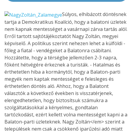
Súlyos, elhibázott döntésnek
tartja a Demokratikus Koalíció, hogy a balatoni üzletek
nem kapnak mentességet a vasárnapi zárva tartás alól.
Erről tartott sajtótájékoztatót Nagy Zoltán, megyei
képviselő. A politikus szerint nehezen lehet a külföldi -
főleg a fiatal - vendégeket a Balatonra csábítani.
Hozzátette, hogy a térségbe jellemzően 2-3 napra,
főként hétvégére érkeznek a turisták. - Hatalmas és
érthetetlen hiba a kormánytól, hogy a Balaton-parti
megyék nem kaptak mentességet e felesleges és
érthetetlen döntés aló. Ahhoz, hogy a Balatont
választók a következő években is visszatérjenek,
elengedhetetlen, hogy biztosítsuk számukra a
szolgáltatásokkal a kényelmes, gondtalan
tartózkodást, ezért kellett volna mentességet kapni a a
Balaton-parti üzleteknek. Nagy Zoltán</em> szerint a
települések nem csak a csökkenő iparűzési adó miatt