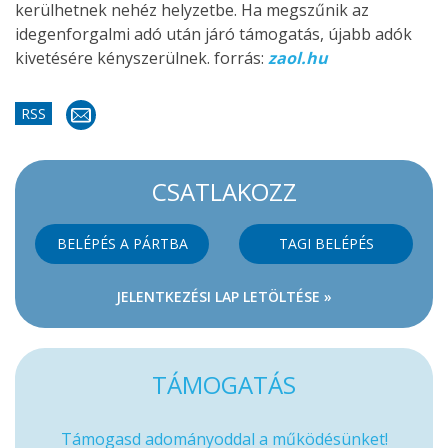
kerülhetnek nehéz helyzetbe. Ha megszűnik az
idegenforgalmi adó után járó támogatás, újabb adók
kivetésére kényszerülnek. forrás:
zaol.hu
RSS
CSATLAKOZZ
BELÉPÉS A PÁRTBA
TAGI BELÉPÉS
JELENTKEZÉSI LAP LETÖLTÉSE »
TÁMOGATÁS
Támogasd adományoddal a működésünket!