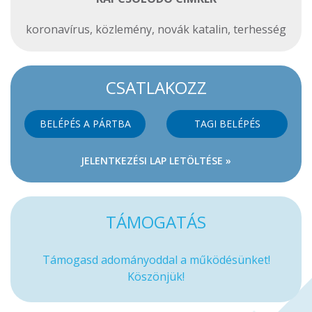
koronavírus
,
közlemény
,
novák katalin
,
terhesség
CSATLAKOZZ
BELÉPÉS A PÁRTBA
TAGI BELÉPÉS
JELENTKEZÉSI LAP LETÖLTÉSE »
TÁMOGATÁS
Támogasd adományoddal a működésünket!
Köszönjük!