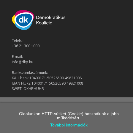
Telefon:
+36 21 300 1000
E-mail:
info@dkp.hu
Bankszámlaszámunk:
K&H bank 10400171-50526590-49821008
IBAN HU72 10400171 50526590 49821008
SWIFT: OKHBHUHB
© 2026 Demokratikus Koalíció
Oldalunkon HTTP-sütiket (Cookie) használunk a jobb
működésért.
További információk