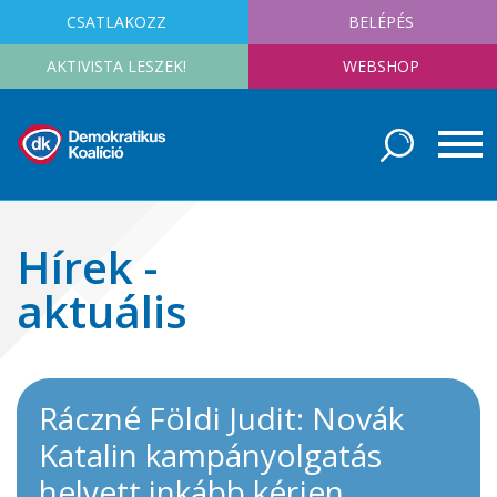
CSATLAKOZZ
BELÉPÉS
AKTIVISTA LESZEK!
WEBSHOP
Hírek -
aktuális
Ráczné Földi Judit: Novák
Katalin kampányolgatás
helyett inkább kérjen