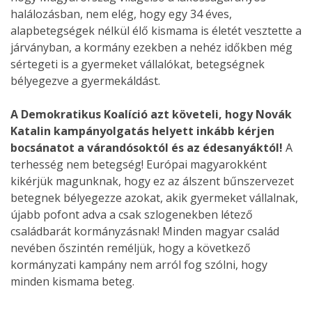
halálozásban, nem elég, hogy egy 34 éves,
alapbetegségek nélkül élő kismama is életét vesztette a
járványban, a kormány ezekben a nehéz időkben még
sértegeti is a gyermeket vállalókat, betegségnek
bélyegezve a gyermekáldást.
A Demokratikus Koalíció azt követeli, hogy Novák
Katalin kampányolgatás helyett inkább kérjen
bocsánatot a várandósoktól és az édesanyáktól!
A
terhesség nem betegség! Európai magyarokként
kikérjük magunknak, hogy ez az álszent bűnszervezet
betegnek bélyegezze azokat, akik gyermeket vállalnak,
újabb pofont adva a csak szlogenekben létező
családbarát kormányzásnak! Minden magyar család
nevében őszintén reméljük, hogy a következő
kormányzati kampány nem arról fog szólni, hogy
minden kismama beteg.