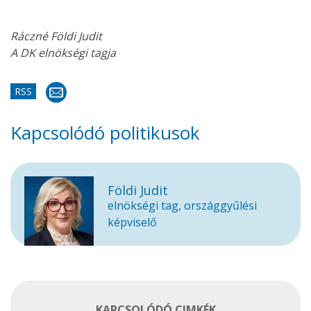
Ráczné Földi Judit
A DK elnökségi tagja
RSS
Kapcsolódó politikusok
Földi Judit
elnökségi tag, országgyűlési
képviselő
KAPCSOLÓDÓ CIMKÉK