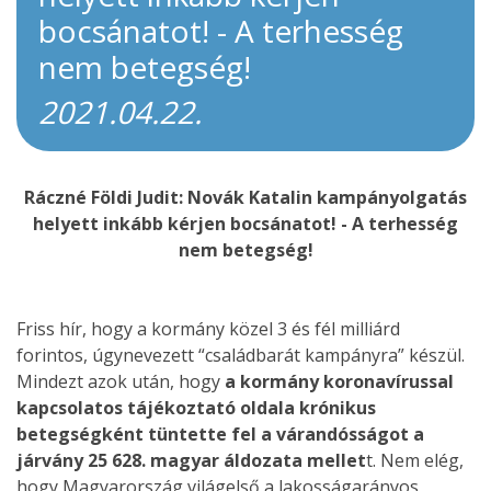
bocsánatot! - A terhesség
nem betegség!
2021.04.22.
Ráczné Földi Judit: Novák Katalin kampányolgatás
helyett inkább kérjen bocsánatot! - A terhesség
nem betegség!
Friss hír, hogy a kormány közel 3 és fél milliárd
forintos, úgynevezett “családbarát kampányra” készül.
Mindezt azok után, hogy
a kormány koronavírussal
kapcsolatos tájékoztató oldala krónikus
betegségként tüntette fel a várandósságot a
járvány 25 628. magyar áldozata mellet
t. Nem elég,
hogy Magyarország világelső a lakosságarányos