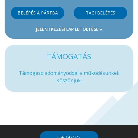
BELÉPÉS A PÁRTBA
TAGI BELÉPÉS
JELENTKEZÉSI LAP LETÖLTÉSE »
TÁMOGATÁS
Támogasd adományoddal a működésünket!
Köszönjük!
CSATLAKOZZ