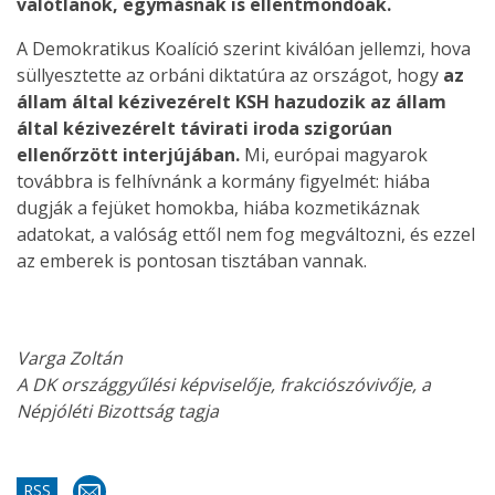
valótlanok, egymásnak is ellentmondóak.
A Demokratikus Koalíció szerint kiválóan jellemzi, hova
süllyesztette az orbáni diktatúra az országot, hogy
az
állam által kézivezérelt KSH hazudozik az állam
által kézivezérelt távirati iroda szigorúan
ellenőrzött interjújában.
Mi, európai magyarok
továbbra is felhívnánk a kormány figyelmét: hiába
dugják a fejüket homokba, hiába kozmetikáznak
adatokat, a valóság ettől nem fog megváltozni, és ezzel
az emberek is pontosan tisztában vannak.
Varga Zoltán
A DK országgyűlési képviselője, frakciószóvivője, a
Népjóléti Bizottság tagja
RSS