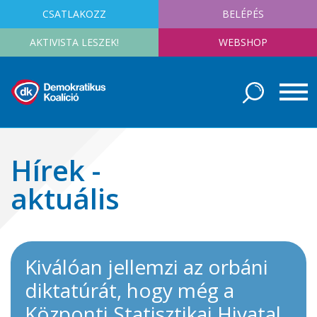
CSATLAKOZZ
BELÉPÉS
AKTIVISTA LESZEK!
WEBSHOP
Hírek -
aktuális
Kiválóan jellemzi az orbáni
diktatúrát, hogy még a
Központi Statisztikai Hivatal