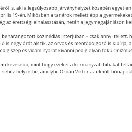
ről is, aki a legsúlyosabb járványhelyzet közepén egyetlen o
rilis 19-én. Miközben a tanárok mellett épp a gyermekeket 
rég az érettségi elhalasztásán, netán a jegymegajánláson ke
re beharangozott közmédiás interjúban – csak annyi tellett,
ő is négy órát alszik, az orvos és mentődolgozó is kibírja,
edig szép és vidám nyarat kívánni pedig olyan fokú cinizmu
 kevesebb, mint hogy ezeket a kormányzati hibákat feltárj
n nehéz helyzetbe, amelybe Orbán Viktor az elmúlt hónapok