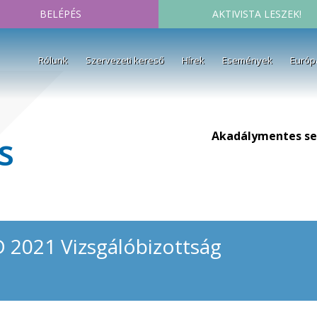
BELÉPÉS
AKTIVISTA LESZEK!
Rólunk
Szervezeti kereső
Hírek
Események
Európ
Akadálymentes se
s
D 2021 Vizsgálóbizottság