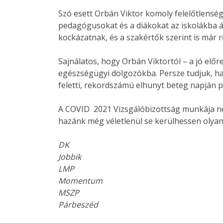
Szó esett Orbán Viktor komoly felelőtlenségé
pedagógusokat és a diákokat az iskolákba áp
kockázatnak, és a szakértők szerint is már 
Sajnálatos, hogy Orbán Viktortól – a jó elő
egészségügyi dolgozókba. Persze tudjuk, ha 
feletti, rekordszámú elhunyt beteg napján p
A COVID 2021 Vizsgálóbizottság munkája nem
hazánk még véletlenül se kerülhessen olya
DK
Jobbik
LMP
Momentum
MSZP
Párbeszéd