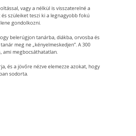
ltással, vagy a nélkül is visszaterelné a
és szüleiket teszi ki a legnagyobb fokú
llene gondolkozni.
 hogy belerúgjon tanárba, diákba, orvosba és
 a tanár meg ne „kényelmeskedjen”. A 300
s, ami megbocsáthatatlan.
a, és a jövőre nézve elemezze azokat, hogy
ban sodorta.