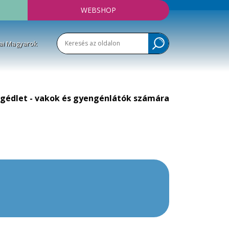
WEBSHOP
ai Magyarok
gédlet - vakok és gyengénlátók számára