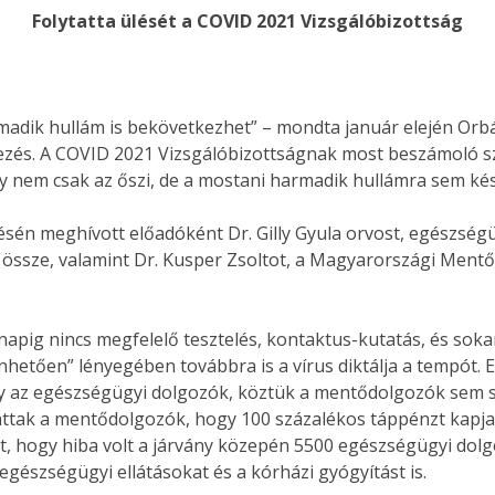
Folytatta ülését a COVID 2021 Vizsgálóbizottság
dik hullám is bekövetkezhet” – mondta január elején Orbán
ezés. A COVID 2021 Vizsgálóbizottságnak most beszámoló sz
em csak az őszi, de a mostani harmadik hullámra sem kész
sén meghívott előadóként Dr. Gilly Gyula orvost, egészségü
ta össze, valamint Dr. Kusper Zsoltot, a Magyarországi Ment
napig nincs megfelelő tesztelés, kontaktus-kutatás, és so
tően” lényegében továbbra is a vírus diktálja a tempót. Ezt
y az egészségügyi dolgozók, köztük a mentődolgozók sem s
ttak a mentődolgozók, hogy 100 százalékos táppénzt kapj
, hogy hiba volt a járvány közepén 5500 egészségügyi dolg
egészségügyi ellátásokat és a kórházi gyógyítást is.