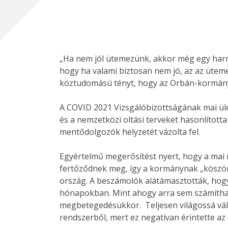
„Ha nem jól ütemezünk, akkor még egy harma
hogy ha valami biztosan nem jó, az az ütem
köztudomású tényt, hogy az Orbán-kormány n
A COVID 2021 Vizsgálóbizottságának mai ülé
és a nemzetközi oltási terveket hasonlítot
mentődolgozók helyzetét vázolta fel.
Egyértelmű megerősítést nyert, hogy a mai 
fertőződnek meg, így a kormánynak „köszönhe
ország. A beszámolók alátámasztották, hog
hónapokban. Mint ahogy arra sem számítha
megbetegedésükkor. Teljesen világossá vált
rendszerből, mert ez negatívan érintette az 