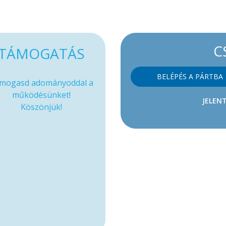
C
TÁMOGATÁS
BELÉPÉS A PÁRTBA
mogasd adományoddal a
működésünket!
JELENT
Köszönjük!