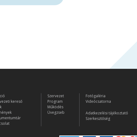
ció
Szervezet
Fotógaléria
vezeti kereső
Program
Videócsatorna
k
Működés
mények
Üvegzseb
Adatkezelési tájékoztató
umentumtár
Szerkesztőség
solat