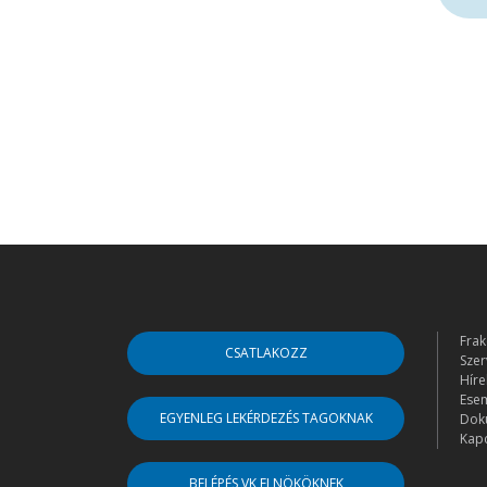
Frak
CSATLAKOZZ
Szer
Híre
Ese
EGYENLEG LEKÉRDEZÉS TAGOKNAK
Dok
Kapc
BELÉPÉS VK ELNÖKÖKNEK