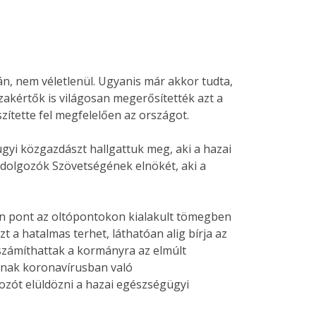
, nem véletlenül. Ugyanis már akkor tudta,
akértők is világosan megerősítették azt a
ítette fel megfelelően az országot.
gyi közgazdászt hallgattuk meg, aki a hazai
ődolgozók Szövetségének elnökét, aki a
kan pont az oltópontokon kialakult tömegben
 a hatalmas terhet, láthatóan alig bírja az
zámíthattak a kormányra az elmúlt
anak koronavírusban való
ozót elüldözni a hazai egészségügyi