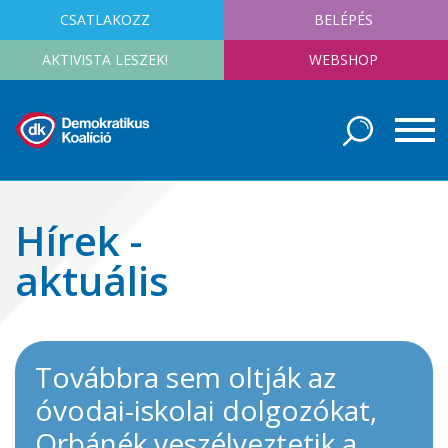
CSATLAKOZZ
BELÉPÉS
AKTIVISTA LESZEK!
WEBSHOP
Hírek -
aktuális
Továbbra sem oltják az
óvodai-iskolai dolgozókat,
Orbánék veszélyeztetik a