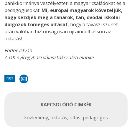
pánikkormánya veszélyezteti a magyar családokat és a
pedagógusokat.
Mi, európai magyarok követeljük,
hogy kezdjék meg a tanárok, tan, óvodai-iskolai
dolgozók tömeges oltását
, hogy a tavaszi szünet
után valóban biztonságosan újraindulhasson az
oktatás!
Fodor István
A DK nyíregyházi választókerületi elnöke
RSS
KAPCSOLÓDÓ CIMKÉK
közlemény
,
oktatás
,
oltás
,
pedagógus