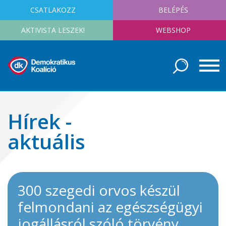
CSATLAKOZZ
BELÉPÉS
AKTIVISTA LESZEK!
WEBSHOP
Hírek -
aktuális
300 szegedi orvos készül
felmondani az egészségügyi
jogállásról szóló törvény