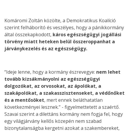
Komáromi Zoltán közölte, a Demokratikus Koalíció
szerint felháborító és veszélyes, hogy a pánikkormány
által összekapkodott,
káros egészségügyi jogállási
törvény miatt heteken belül összeroppanhat a
járványkezelés és az egészségügy.
“Ideje lenne, hogy a kormány észrevegye:
nem lehet
tovább kizsákmányolni az egészségügyi
dolgozókat, az orvosokat, az ápolókat, a
szakápolókat, a szakasszisztenseket, a védőnőket
és a mentősöket
, mert ennek beláthatatlan
következményei lesznek.” - figyelmettetett a szaértő.
Szavai szerint a dilettáns kormány nem fogja fel, hogy
egy világjárvány kellős közepén nem szabad
bizonytalanságba kergetni azokat a szakembereket,