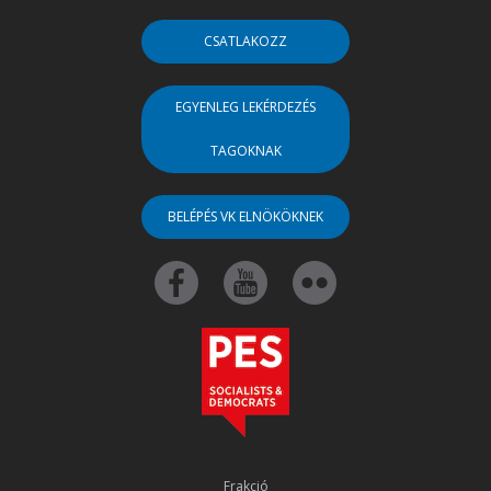
CSATLAKOZZ
EGYENLEG LEKÉRDEZÉS
TAGOKNAK
BELÉPÉS VK ELNÖKÖKNEK
Frakció