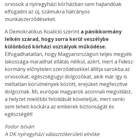
orvosok a nyíregyházi kórházban sem hajlandóak
elfogadni az új, számukra hátrányos
munkaszerződéseket.
A Demokratikus Koalíció szerint
a pánikkormány
lelkén szárad, hogy sorra kerül veszélybe
különböző kórházi osztályok működése.
Elfogadhatatlan, hogy Magyarországon teljes megyék
lakossága maradhat ellátás nélkül, azért, mert a Fidesz-
kormány előnytelen szerződésekkel állítja sarokba az
orvosokat, egészségügyi dolgozókat, akik már így is
méltatlan körülmények között, erejüket megfeszítve
dolgoznak. Mi, európai magyarok azonnali megoldást,
a helyzet mielőbbi feloldását követeljük, mert senki
sem teheti kockára az emberek biztonságát és
egészségét!
Fodor István
A DK nyíregyházi választókerületi elnöke