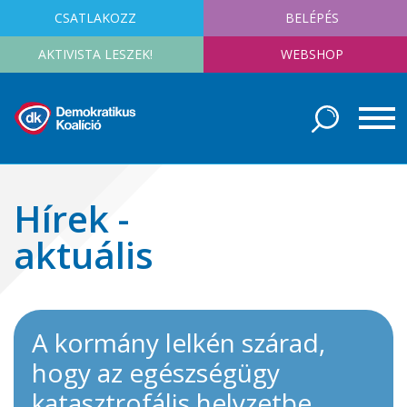
CSATLAKOZZ
BELÉPÉS
AKTIVISTA LESZEK!
WEBSHOP
Hírek -
aktuális
A kormány lelkén szárad,
hogy az egészségügy
katasztrofális helyzetbe