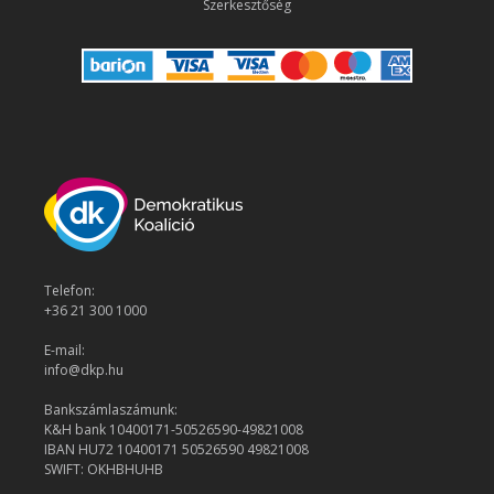
Szerkesztőség
Telefon:
+36 21 300 1000
E-mail:
info@dkp.hu
Bankszámlaszámunk:
K&H bank 10400171-50526590-49821008
IBAN HU72 10400171 50526590 49821008
SWIFT: OKHBHUHB