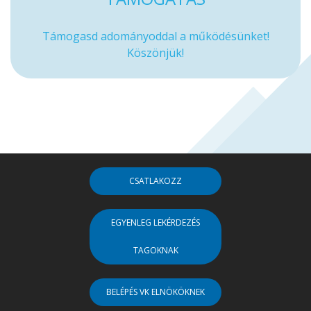
Támogasd adományoddal a működésünket!
Köszönjük!
CSATLAKOZZ
EGYENLEG LEKÉRDEZÉS
TAGOKNAK
BELÉPÉS VK ELNÖKÖKNEK