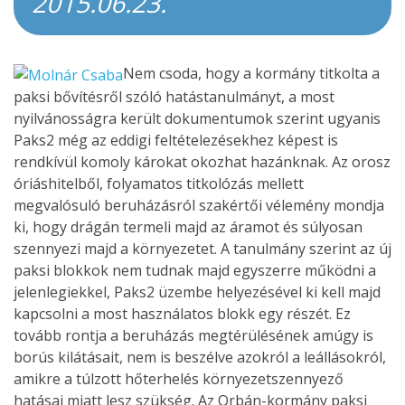
2015.06.23.
Nem csoda, hogy a kormány titkolta a
paksi bővítésről szóló hatástanulmányt, a most
nyilvánosságra került dokumentumok szerint ugyanis
Paks2 még az eddigi feltételezésekhez képest is
rendkívül komoly károkat okozhat hazánknak. Az orosz
óriáshitelből, folyamatos titkolózás mellett
megvalósuló beruházásról szakértői vélemény mondja
ki, hogy drágán termeli majd az áramot és súlyosan
szennyezi majd a környezetet. A tanulmány szerint az új
paksi blokkok nem tudnak majd egyszerre működni a
jelenlegiekkel, Paks2 üzembe helyezésével ki kell majd
kapcsolni a most használatos blokk egy részét. Ez
tovább rontja a beruházás megtérülésének amúgy is
borús kilátásait, nem is beszélve azokról a leállásokról,
amikre a túlzott hőterhelés környezetszennyező
hatásai miatt lesz szükség. Az Orbán-kormány paksi