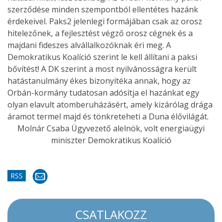
szerződése minden szempontból ellentétes hazánk
érdekeivel. Paks2 jelenlegi formájában csak az orosz
hitelezőnek, a fejlesztést végző orosz cégnek és a
majdani fideszes alvállalkozóknak éri meg. A
Demokratikus Koalíció szerint le kell állítani a paksi
bővítést! A DK szerint a most nyilvánosságra került
hatástanulmány ékes bizonyítéka annak, hogy az
Orbán-kormány tudatosan adósítja el hazánkat egy
olyan elavult atomberuházásért, amely kizárólag drága
áramot termel majd és tönkreteheti a Duna élővilágát.
Molnár Csaba Ügyvezető alelnök, volt energiaügyi
miniszter Demokratikus Koalíció
RSS
CSATLAKOZZ