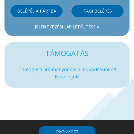
BELÉPÉS A PÁRTBA
TAGI BELÉPÉS
JELENTKEZÉSI LAP LETÖLTÉSE »
TÁMOGATÁS
Támogasd adományoddal a működésünket!
Köszönjük!
CSATLAKOZZ