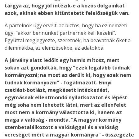
tárgya az, hogy jól intézik-e a közös dolgainkat
azok, akinek ebben kitüntetett felelősségük van.
A pártelnök úgy érvelt: az biztos, hogy ha ez nemzeti
ügy, "akkor bennünket partnernek kell kezelni".
Egyúttal megjegyezte, szeretnék, ha beavatnák őket a
dilemmákba, az elemzésekbe, az adatokba.
A járvány alatt ledőlt egy hamis mítosz, mert
sokan azt gondolták, hogy "ezek legalább tudnak
kormányozni; na most az derült ki, hogy ezek nem
tudnak kormányozni" - fogalmazott. Ennyi
csetlést-botlást, megkésett intézkedést,
egymásnak ellentmondó nyilatkozatot és lépést
még soha nem lehetett látni, mert az ellenfelet
most nem a kormány választotta ki, hanem az
maga a valóság - mondta. "A magyar kormány
szembetalálkozott a valósággal és a valóság
vereséget mért a magyar kormányra" - összegezte