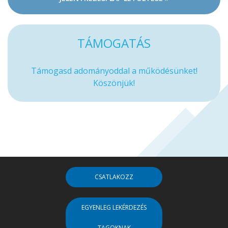
TÁMOGATÁS
Támogasd adományoddal a működésünket!
Köszönjük!
CSATLAKOZZ
EGYENLEG LEKÉRDEZÉS
TAGOKNAK