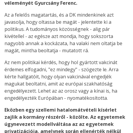
véleményét Gyurcsány Ferenc.
Az a felelős magatartás, és a DK mindenkinek azt
javasolja, hogy oltassa be magát - jelentette ki a
politikus. A tudományos közösségnek - alig pár
kivétellel - az egésze azt mondja, hogy sokszorta
nagyobb annak a kockázata, ha valaki nem oltatja be
magát, mintha beoltatja - mutatott rá.
Az nem politikai kérdés, hogy hol gyártott vakcinát
érdemes elfogadni, "ez mindegy" - szögezte le. Arra
kérte hallgatóit, hogy olyan vakcinával engedjék
magukat beoltatni, amit az európai szakhatóság
engedélyezett. Lehet az az orosz vagy a kínai is, ha
engedélyezték Európában - nyomatékosította.
Eközben egy szellemi hatalomátvételi kísérlet
zajlik a kormány részéről - közölte. Az egyetemek
úgynevezett modellváltása az az egyetemek
privatizációja, amelynek során ellenérték nélkül