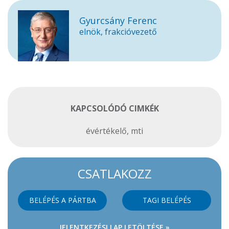
Gyurcsány Ferenc
elnök, frakcióvezető
KAPCSOLÓDÓ CIMKÉK
évértékelő
,
mti
CSATLAKOZZ
BELÉPÉS A PÁRTBA
TAGI BELÉPÉS
JELENTKEZÉSI LAP LETÖLTÉSE »