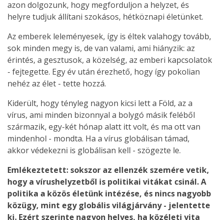
azon dolgozunk, hogy megforduljon a helyzet, és
helyre tudjuk állítani szokásos, hétköznapi életünket.
Az emberek leleményesek, így is éltek valahogy tovább,
sok minden megy is, de van valami, ami hiányzik: az
érintés, a gesztusok, a közelség, az emberi kapcsolatok
- fejtegette. Egy év után érezhető, hogy így pokolian
nehéz az élet - tette hozzá.
Kiderült, hogy tényleg nagyon kicsi lett a Föld, az a
vírus, ami minden bizonnyal a bolygó másik feléből
származik, egy-két hónap alatt itt volt, és ma ott van
mindenhol - mondta. Ha a vírus globálisan támad,
akkor védekezni is globálisan kell - szögezte le.
Emlékeztetett: sokszor az ellenzék szemére vetik,
hogy a vírushelyzetből is politikai vitákat csinál. A
politika a közös életünk intézése, és nincs nagyobb
közügy, mint egy globális világjárvány - jelentette
ki. Ezért szerinte nagyon helyes, ha közéleti vita