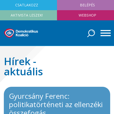
CSATLAKOZZ
BELÉPÉS
AKTIVISTA LESZEK!
WEBSHOP
Hírek -
aktuális
Gyurcsány Ferenc:
politikatörténeti az ellenzéki
összefogás