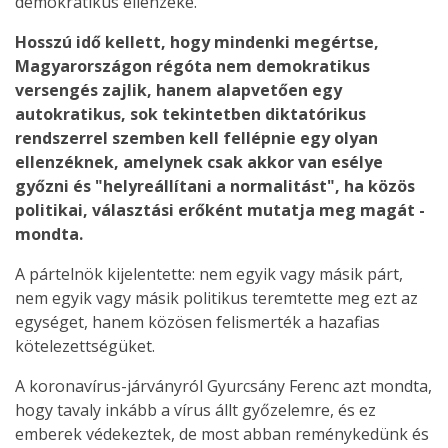
demokratikus ellenzéke.
Hosszú idő kellett, hogy mindenki megértse,
Magyarországon régóta nem demokratikus
versengés zajlik, hanem alapvetően egy
autokratikus, sok tekintetben diktatórikus
rendszerrel szemben kell fellépnie egy olyan
ellenzéknek, amelynek csak akkor van esélye
győzni és "helyreállítani a normalitást", ha közös
politikai, választási erőként mutatja meg magát -
mondta.
A pártelnök kijelentette: nem egyik vagy másik párt,
nem egyik vagy másik politikus teremtette meg ezt az
egységet, hanem közösen felismerték a hazafias
kötelezettségüket.
A koronavírus-járványról Gyurcsány Ferenc azt mondta,
hogy tavaly inkább a vírus állt győzelemre, és ez
emberek védekeztek, de most abban reménykedünk és