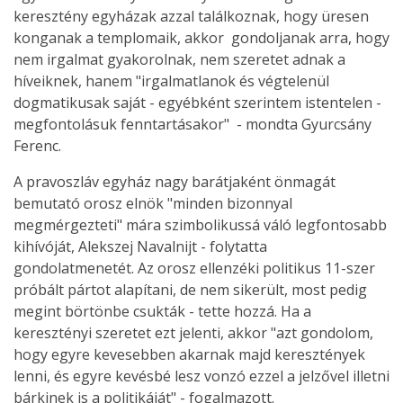
keresztény egyházak azzal találkoznak, hogy üresen
konganak a templomaik, akkor gondoljanak arra, hogy
nem irgalmat gyakorolnak, nem szeretet adnak a
híveiknek, hanem "irgalmatlanok és végtelenül
dogmatikusak saját - egyébként szerintem istentelen -
megfontolásuk fenntartásakor" - mondta Gyurcsány
Ferenc.
A pravoszláv egyház nagy barátjaként önmagát
bemutató orosz elnök "minden bizonnyal
megmérgezteti" mára szimbolikussá váló legfontosabb
kihívóját, Alekszej Navalnijt - folytatta
gondolatmenetét. Az orosz ellenzéki politikus 11-szer
próbált pártot alapítani, de nem sikerült, most pedig
megint börtönbe csukták - tette hozzá. Ha a
keresztényi szeretet ezt jelenti, akkor "azt gondolom,
hogy egyre kevesebben akarnak majd keresztények
lenni, és egyre kevésbé lesz vonzó ezzel a jelzővel illetni
bárkinek is a politikáját" - fogalmazott.