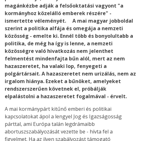
magánkézbe adják a felsőoktatási vagyont "a
kormányhoz közelálló emberek részére" -
ismertette véleményét. A mai magyar jobboldal
szerint a politika alfája és omegája a nemzeti
közösség - emelte ki. Ennél több és bonyolultabb a
politika, de még ha így is lenne, a nemzeti
közösségre való hivatkozás nem jelenthet
felmentést mindenfajta bűn alól, mert az nem
hazaszeretet, ha valaki lop, fenyegeti a
polgártársait. A hazaszeretet nem urizálás, nem az
irgalom hiánya. Ezeket a bűnöket, amelyeket
rendszerszerűen követnek el, próbálják
elpalástolni a hazaszeretet fogalmával - érvelt.
A mai kormánypárt kitűnő emberi és politikai
kapcsolatokat ápol a lengyel Jog és Igazságosság
párttal, ami Európa talán legdrámaibb
abortuszszabályozását vezette be - hívta fel a
figyelmet. Ha az ilyen szabályozást támogató