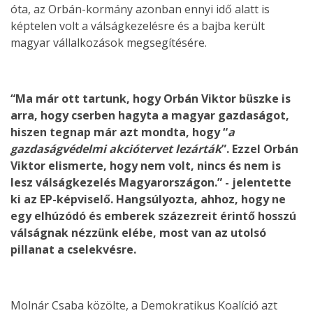
óta, az Orbán-kormány azonban ennyi idő alatt is
képtelen volt a válságkezelésre és a bajba került
magyar vállalkozások megsegítésére.
“Ma már ott tartunk, hogy Orbán Viktor büszke is
arra, hogy cserben hagyta a magyar gazdaságot,
hiszen tegnap már azt mondta, hogy “
a
gazdaságvédelmi akciótervet lezárták
”. Ezzel Orbán
Viktor elismerte, hogy nem volt, nincs és nem is
lesz válságkezelés Magyarországon.” - jelentette
ki az EP-képviselő. Hangsúlyozta, ahhoz, hogy ne
egy elhúzódó és emberek százezreit érintő hosszú
válságnak nézzünk elébe, most van az utolsó
pillanat a cselekvésre.
Molnár Csaba közölte, a Demokratikus Koalíció azt