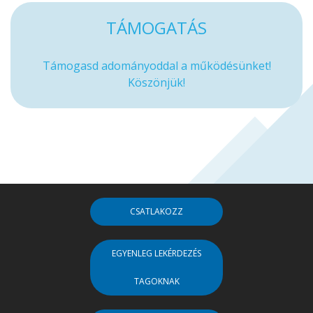
TÁMOGATÁS
Támogasd adományoddal a működésünket!
Köszönjük!
CSATLAKOZZ
EGYENLEG LEKÉRDEZÉS
TAGOKNAK