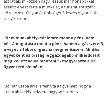
azt látják, miközben nagy részük már hónapokkal
ezelőtt elveszítette a munkáját, a turizmusra szánt
közpénzek túlnyomó többségét fideszes oligarchák
rakták zsebre.
“Nem munkahelyvédelemre ment a pénz, nem
bértámogatásra ment a pénz, hanem a gázszerelő,
a vej és a többi oligarcha megmentésére. Mintha
egyébként az ország leggazdagabb milliárdosait
meg kellett volna menteni.” - magyarázta a DK
ügyvezető alelnöke.
Molnár Csaba arra is felhívta a figyelmet, hogy a
kultúrából élők helyzete nagyon hasonló.