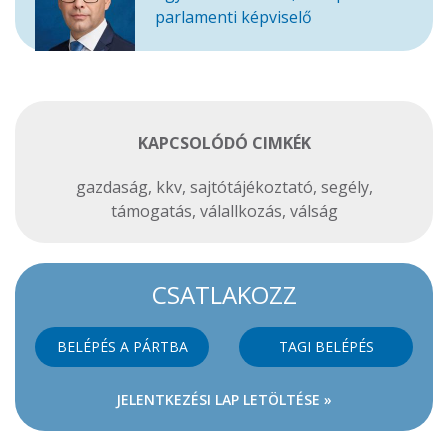
parlamenti képviselő
KAPCSOLÓDÓ CIMKÉK
gazdaság
,
kkv
,
sajtótájékoztató
,
segély
,
támogatás
,
válallkozás
,
válság
CSATLAKOZZ
BELÉPÉS A PÁRTBA
TAGI BELÉPÉS
JELENTKEZÉSI LAP LETÖLTÉSE »