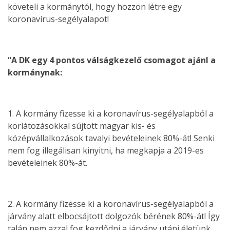
követeli a kormánytól, hogy hozzon létre egy
koronavírus-segélyalapot!
“A DK egy 4 pontos válságkezelő csomagot ajánl a
kormánynak:
1. A kormány fizesse ki a koronavírus-segélyalapból a
korlátozásokkal sújtott magyar kis- és
középvállalkozások tavalyi bevételeinek 80%-át! Senki
nem fog illegálisan kinyitni, ha megkapja a 2019-es
bevételeinek 80%-át.
2. A kormány fizesse ki a koronavírus-segélyalapból a
járvány alatt elbocsájtott dolgozók bérének 80%-át! Így
talán nem azzal fog kezdődni a járvány utáni életünk,