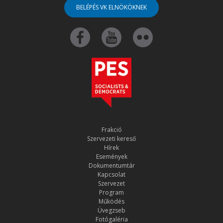
BELÉPÉS VK ELNÖKÖKNEK
Frakció
Szervezeti kereső
Hírek
Események
Dokumentumtár
Kapcsolat
Szervezet
Program
Működés
Üvegzseb
Fotógaléria