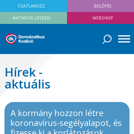
CSATLAKOZZ
BELÉPÉS
AKTIVISTA LESZEK!
WEBSHOP
Hírek -
aktuális
A kormány hozzon létre
koronavírus-segélyalapot, és
fizesse ki a korlátozások