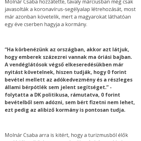
Molnár Csaba hozzátette, tavaly márciusban még csak
javasolták a koronavírus-segélyalap létrehozását, most
már azonban követelik, mert a magyarokat láthatóan
egy éve cserben hagyja a kormány.
“Ha körbenézünk az országban, akkor azt látjuk,
hogy emberek százezrei vannak ma óriási bajban.
A vendéglátósok végső elkeseredésükben már
nyitást követelnek, hiszen tudják, hogy 0 forint
bevétel mellett az adókedvezmény és a részleges
állami bérpótlék sem jelent segítséget.” -
folytatta a DK politikusa, rámutatva, 0 forint
bevételből sem adózni, sem bért fizetni nem lehet,
ezt pedig az alibiző kormány is pontosan tudja.
Molnár Csaba arra is kitért, hogy a turizmusból élők