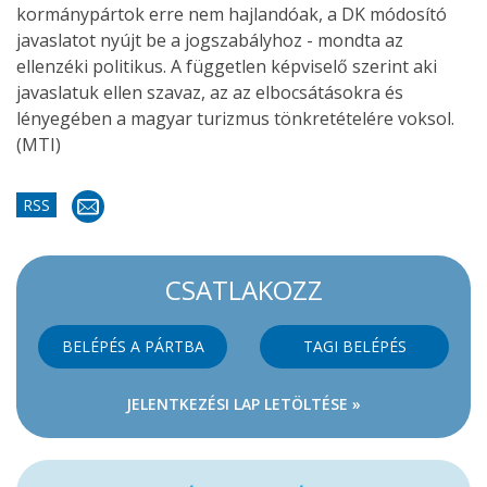
kormánypártok erre nem hajlandóak, a DK módosító
javaslatot nyújt be a jogszabályhoz - mondta az
ellenzéki politikus. A független képviselő szerint aki
javaslatuk ellen szavaz, az az elbocsátásokra és
lényegében a magyar turizmus tönkretételére voksol.
(MTI)
RSS
CSATLAKOZZ
BELÉPÉS A PÁRTBA
TAGI BELÉPÉS
JELENTKEZÉSI LAP LETÖLTÉSE »