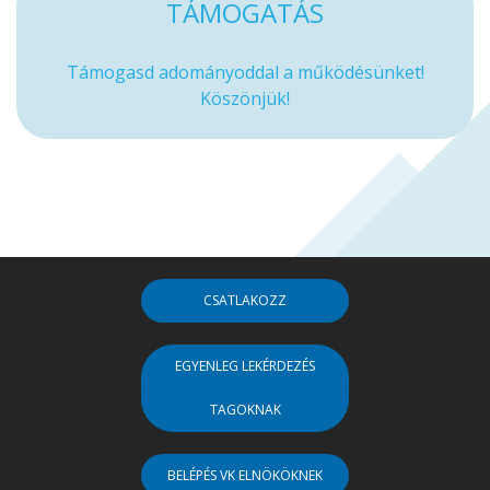
TÁMOGATÁS
Támogasd adományoddal a működésünket!
Köszönjük!
CSATLAKOZZ
EGYENLEG LEKÉRDEZÉS
TAGOKNAK
BELÉPÉS VK ELNÖKÖKNEK