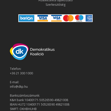
Adatkezelési tájékoztató
Szerkesztőség
Telefon:
+36 21 300 1000
E-mail:
info@dkp.hu
Bankszámlaszámunk:
K&H bank 10400171-50526590-49821008
IBAN HU72 10400171 50526590 49821008
SWIFT: OKHBHUHB