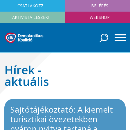
CSATLAKOZZ
BELÉPÉS
AKTIVISTA LESZEK!
WEBSHOP
Hírek -
aktuális
Sajtótájékoztató: A kiemelt
turisztikai övezetekben
nyáron nyitva tartaná a