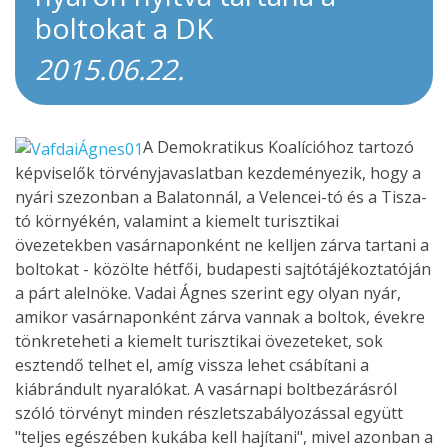
boltokat a DK
2015.06.22.
A Demokratikus Koalícióhoz tartozó
képviselők törvényjavaslatban kezdeményezik, hogy a
nyári szezonban a Balatonnál, a Velencei-tó és a Tisza-
tó környékén, valamint a kiemelt turisztikai
övezetekben vasárnaponként ne kelljen zárva tartani a
boltokat - közölte hétfői, budapesti sajtótájékoztatóján
a párt alelnöke. Vadai Ágnes szerint egy olyan nyár,
amikor vasárnaponként zárva vannak a boltok, évekre
tönkreteheti a kiemelt turisztikai övezeteket, sok
esztendő telhet el, amíg vissza lehet csábítani a
kiábrándult nyaralókat. A vasárnapi boltbezárásról
szóló törvényt minden részletszabályozással együtt
"teljes egészében kukába kell hajítani", mivel azonban a