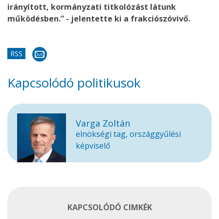
irányított, kormányzati titkolózást látunk
működésben.” - jelentette ki a frakciószóvivő.
RSS
Kapcsolódó politikusok
Varga Zoltán
elnökségi tag, országgyűlési
képviselő
KAPCSOLÓDÓ CIMKÉK