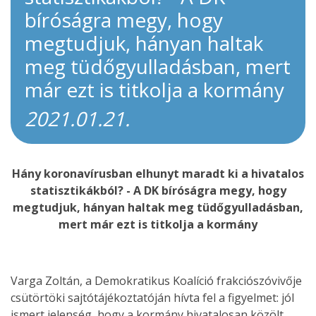
bíróságra megy, hogy
megtudjuk, hányan haltak
meg tüdőgyulladásban, mert
már ezt is titkolja a kormány
2021.01.21.
Hány koronavírusban elhunyt maradt ki a hivatalos
statisztikákból? - A DK bíróságra megy, hogy
megtudjuk, hányan haltak meg tüdőgyulladásban,
mert már ezt is titkolja a kormány
Varga Zoltán, a Demokratikus Koalíció frakciószóvivője
csütörtöki sajtótájékoztatóján hívta fel a figyelmet: jól
ismert jelenség, hogy a kormány hivatalosan közölt,