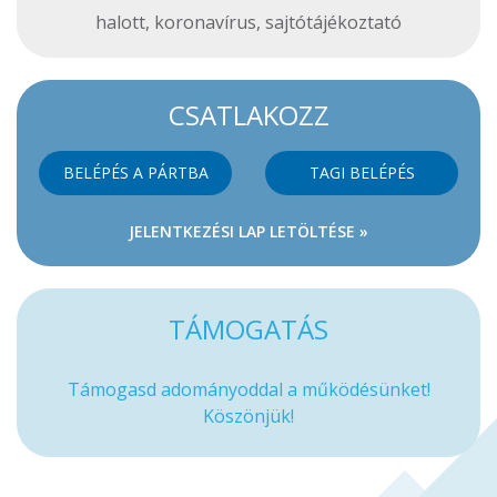
halott
,
koronavírus
,
sajtótájékoztató
CSATLAKOZZ
BELÉPÉS A PÁRTBA
TAGI BELÉPÉS
JELENTKEZÉSI LAP LETÖLTÉSE »
TÁMOGATÁS
Támogasd adományoddal a működésünket!
Köszönjük!