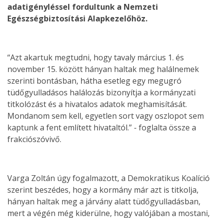
adatigényléssel fordultunk a Nemzeti
Egészségbiztosítási Alapkezelőhöz.
“Azt akartuk megtudni, hogy tavaly március 1. és
november 15. között hányan haltak meg halálnemek
szerinti bontásban, hátha esetleg egy megugró
tüdőgyulladásos halálozás bizonyítja a kormányzati
titkolózást és a hivatalos adatok meghamisítását.
Mondanom sem kell, egyetlen sort vagy oszlopot sem
kaptunk a fent említett hivataltól.” - foglalta össze a
frakciószóvivő.
Varga Zoltán úgy fogalmazott, a Demokratikus Koalíció
szerint beszédes, hogy a kormány már azt is titkolja,
hányan haltak meg a járvány alatt tüdőgyulladásban,
mert a végén még kiderülne, hogy valójában a mostani,