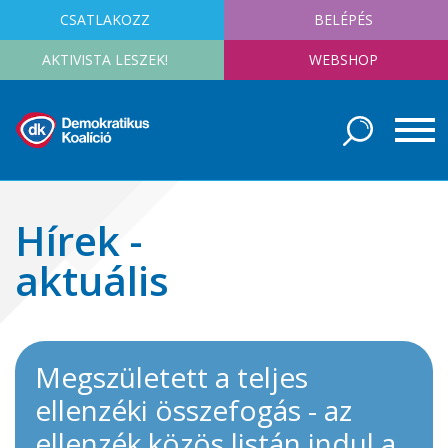
CSATLAKOZZ
BELÉPÉS
AKTIVISTA LESZEK!
WEBSHOP
Hírek -
aktuális
Megszületett a teljes
ellenzéki összefogás - az
ellenzék közös listán indul a