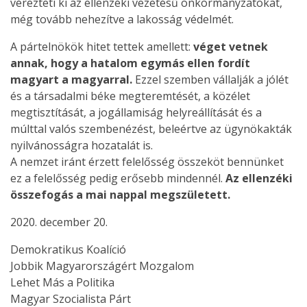
vérezteti ki az ellenzéki vezetésű önkormányzatokat,
még tovább nehezítve a lakosság védelmét.
A pártelnökök hitet tettek amellett:
véget vetnek
annak, hogy a hatalom egymás ellen fordít
magyart a magyarral.
Ezzel szemben vállalják a jólét
és a társadalmi béke megteremtését, a közélet
megtisztítását, a jogállamiság helyreállítását és a
múlttal valós szembenézést, beleértve az ügynökakták
nyilvánosságra hozatalát is.
A nemzet iránt érzett felelősség összeköt bennünket
ez a felelősség pedig erősebb mindennél.
Az ellenzéki
összefogás a mai nappal megszületett.
2020. december 20.
Demokratikus Koalíció
Jobbik Magyarországért Mozgalom
Lehet Más a Politika
Magyar Szocialista Párt