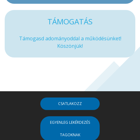
TÁMOGATÁS
Támogasd adományoddal a működésünket!
Köszönjük!
CSATLAKOZZ
EGYENLEG LEKÉRDEZÉS
TAGOKNAK