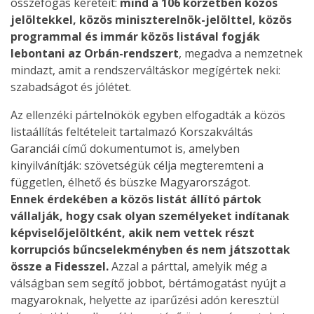
összefogás kereteit:
mind a 106 körzetben közös
jelöltekkel, közös miniszterelnök-jelölttel, közös
programmal és immár közös listával fogják
lebontani az Orbán-rendszert
, megadva a nemzetnek
mindazt, amit a rendszerváltáskor megígértek neki:
szabadságot és jólétet.
Az ellenzéki pártelnökök egyben elfogadták a közös
listaállítás feltételeit tartalmazó Korszakváltás
Garanciái című dokumentumot is, amelyben
kinyilvánítják: szövetségük célja megteremteni a
független, élhető és büszke Magyarországot.
Ennek érdekében a közös listát állító pártok
vállalják, hogy csak olyan személyeket indítanak
képviselőjelöltként, akik nem vettek részt
korrupciós bűncselekményben és nem játszottak
össze a Fidesszel.
Azzal a párttal, amelyik még a
válságban sem segítő jobbot, bértámogatást nyújt a
magyaroknak, helyette az iparűzési adón keresztül