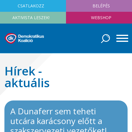
CSATLAKOZZ
BELÉPÉS
AKTIVISTA LESZEK!
WEBSHOP
Hírek -
aktuális
A Dunaferr sem teheti
utcára karácsony előtt a
szakszervezeti vezetőket!