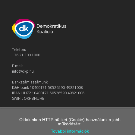
Telefon:
+36 21 300 1000
E-mail:
info@dkp.hu
Bankszámlaszámunk:
K&H bank 10400171-50526590-49821008
IBAN HU72 10400171 50526590 49821008
SWIFT: OKHBHUHB
© 2026 Demokratikus Koalíció
Oldalunkon HTTP-sütiket (Cookie) használunk a jobb
működésért.
További információk