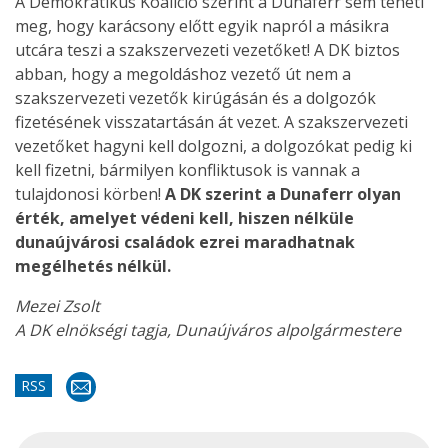
A Demokratikus Koalíció szerint a Dunaferr sem teheti
meg, hogy karácsony előtt egyik napról a másikra
utcára teszi a szakszervezeti vezetőket! A DK biztos
abban, hogy a megoldáshoz vezető út nem a
szakszervezeti vezetők kirúgásán és a dolgozók
fizetésének visszatartásán át vezet. A szakszervezeti
vezetőket hagyni kell dolgozni, a dolgozókat pedig ki
kell fizetni, bármilyen konfliktusok is vannak a
tulajdonosi körben!
A DK szerint a Dunaferr olyan
érték, amelyet védeni kell, hiszen nélküle
dunaújvárosi családok ezrei maradhatnak
megélhetés nélkül.
Mezei Zsolt
A DK elnökségi tagja, Dunaújváros alpolgármestere
RSS