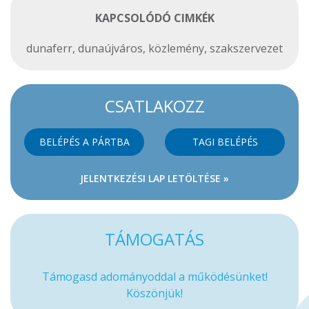
KAPCSOLÓDÓ CIMKÉK
dunaferr
,
dunaújváros
,
közlemény
,
szakszervezet
CSATLAKOZZ
BELÉPÉS A PÁRTBA
TAGI BELÉPÉS
JELENTKEZÉSI LAP LETÖLTÉSE »
TÁMOGATÁS
Támogasd adományoddal a működésünket!
Köszönjük!