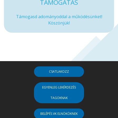
TÁMOGATÁS
Támogasd adományoddal a működésünket!
Köszönjük!
CSATLAKOZZ
EGYENLEG LEKÉRDEZÉS
TAGOKNAK
BELÉPÉS VK ELNÖKÖKNEK