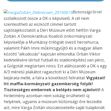
Biztonsági
őrrel
szólalkozott össze a DK-s képviselő. A cél nem
szentesítheti az eszközt! címmel tartott
sajtótájékoztatót a Déri Múzeum előtt hétfőn Varga
Zoltán. A Demokratikus Koalíció önkormányzati
képviselője a Munkácsy-trilógiát övező hercehurca,
valamint Pákh Imre műkincsgyűjtő és a magyar állam
közötti "alkudozás" kapcsán elmondta: Orbán Viktor
kedvtelésére (értsd: futball és stadionépítés) van pénz,
a Golgotát megtartani nincs. Ezt aláhúzandó a DK-s egy
A/3 méretű plakátot ragasztott ki a Déri Múzeum
bejárata mellé, a falra a következő felirattal:
Vigyázat!
Itt maffia-kormányzati gazemberség folyik!
Tisztességes embernek a belépés nem ajánlott!
A
hirdetmény azonban nem sokáig örülhetett új
helyének, ugyanis a múzeum biztonsági őre leszedte
azt, mire Varga Zoltán visszakövetelte saját tulajdonát.