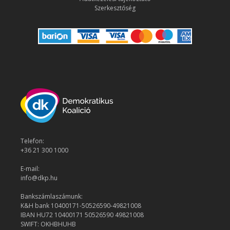
Szerkesztőség
Telefon:
+36 21 300 1000
E-mail:
info@dkp.hu
Bankszámlaszámunk:
K&H bank 10400171-50526590-49821008
IBAN HU72 10400171 50526590 49821008
SWIFT: OKHBHUHB