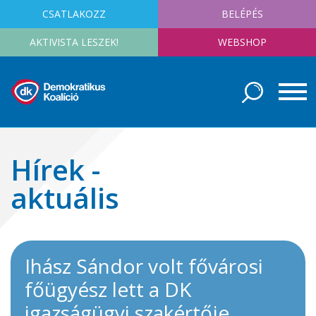
CSATLAKOZZ
BELÉPÉS
AKTIVISTA LESZEK!
WEBSHOP
Hírek -
aktuális
Ihász Sándor volt fővárosi
főügyész lett a DK
igazságügyi szakértője