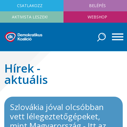
CSATLAKOZZ
BELÉPÉS
AKTIVISTA LESZEK!
WEBSHOP
Hírek -
aktuális
Szlovákia jóval olcsóbban
vett lélegeztetőgépeket,
mint Magyarország - Itt az