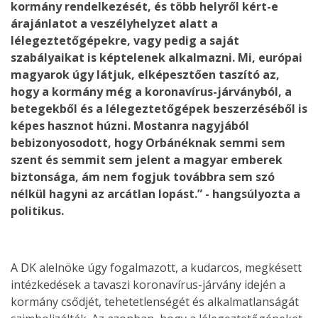
kormány rendelkezését, és több helyről kért-e
árajánlatot a veszélyhelyzet alatt a
lélegeztetőgépekre, vagy pedig a saját
szabályaikat is képtelenek alkalmazni. Mi, európai
magyarok úgy látjuk, elképesztően taszító az,
hogy a kormány még a koronavírus-járványból, a
betegekből és a lélegeztetőgépek beszerzéséből is
képes hasznot húzni. Mostanra nagyjából
bebizonyosodott, hogy Orbánéknak semmi sem
szent és semmit sem jelent a magyar emberek
biztonsága, ám nem fogjuk továbbra sem szó
nélkül hagyni az arcátlan lopást.” - hangsúlyozta a
politikus.
A DK alelnöke úgy fogalmazott, a kudarcos, megkésett
intézkedések a tavaszi koronavírus-járvány idején a
kormány csődjét, tehetetlenségét és alkalmatlanságát