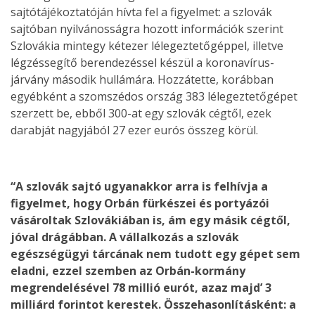
sajtótájékoztatóján hívta fel a figyelmet: a szlovák
sajtóban nyilvánosságra hozott információk szerint
Szlovákia mintegy kétezer lélegeztetőgéppel, illetve
légzéssegítő berendezéssel készül a koronavírus-
járvány második hullámára. Hozzátette, korábban
egyébként a szomszédos ország 383 lélegeztetőgépet
szerzett be, ebből 300-at egy szlovák cégtől, ezek
darabját nagyjából 27 ezer eurós összeg körül.
“A szlovák sajtó ugyanakkor arra is felhívja a
figyelmet, hogy Orbán fürkészei és portyázói
vásároltak Szlovákiában is, ám egy másik cégtől,
jóval drágábban. A vállalkozás a szlovák
egészségügyi tárcának nem tudott egy gépet sem
eladni, ezzel szemben az Orbán-kormány
megrendelésével 78 millió eurót, azaz majd’ 3
milliárd forintot kerestek. Összehasonlításként: a