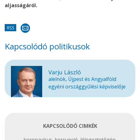
aljasságáról.
RSS
Kapcsolódó politikusok
Varju László
alelnök, Újpest és Angyalföld
egyéni országgyűlési képviselője
KAPCSOLÓDÓ CIMKÉK
koronavírus
,
korrupció
,
lélegeztetőgép
,