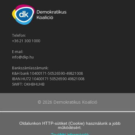
Telefon:
+36 21 300 1000
E-mail:
info@dkp.hu
Bankszámlaszámunk:
K&H bank 10400171-50526590-49821008
IBAN HU72 10400171 50526590 49821008
SWIFT: OKHBHUHB
© 2026 Demokratikus Koalíció
Oldalunkon HTTP-sütiket (Cookie) használunk a jobb
működésért.
További információk