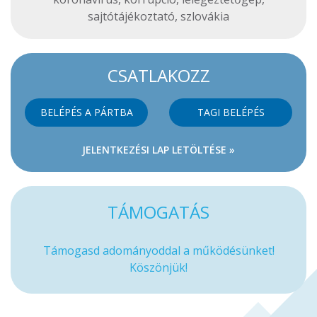
sajtótájékoztató
,
szlovákia
CSATLAKOZZ
BELÉPÉS A PÁRTBA
TAGI BELÉPÉS
JELENTKEZÉSI LAP LETÖLTÉSE »
TÁMOGATÁS
Támogasd adományoddal a működésünket!
Köszönjük!