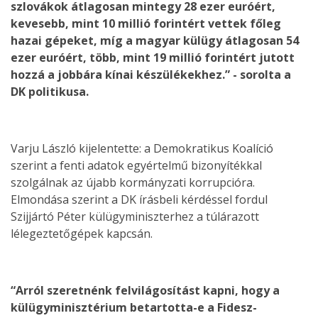
szlovákok átlagosan mintegy 28 ezer euróért,
kevesebb, mint 10 millió forintért vettek főleg
hazai gépeket, míg a magyar külügy átlagosan 54
ezer euróért, több, mint 19 millió forintért jutott
hozzá a jobbára kínai készülékekhez.” - sorolta a
DK politikusa.
Varju László kijelentette: a Demokratikus Koalíció
szerint a fenti adatok egyértelmű bizonyítékkal
szolgálnak az újabb kormányzati korrupcióra.
Elmondása szerint a DK írásbeli kérdéssel fordul
Szijjártó Péter külügyminiszterhez a túlárazott
lélegeztetőgépek kapcsán.
“Arról szeretnénk felvilágosítást kapni, hogy a
külügyminisztérium betartotta-e a Fidesz-