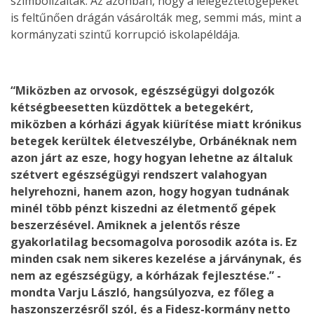
szimbolizálták. Az azonban, hogy a lélegeztetőgépeket
is feltűnően drágán vásárolták meg, semmi más, mint a
kormányzati szintű korrupció iskolapéldája.
“Miközben az orvosok, egészségügyi dolgozók
kétségbeesetten küzdöttek a betegekért,
miközben a kórházi ágyak kiürítése miatt krónikus
betegek kerültek életveszélybe, Orbánéknak nem
azon járt az esze, hogy hogyan lehetne az általuk
szétvert egészségügyi rendszert valahogyan
helyrehozni, hanem azon, hogy hogyan tudnának
minél több pénzt kiszedni az életmentő gépek
beszerzésével. Amiknek a jelentős része
gyakorlatilag becsomagolva porosodik azóta is. Ez
minden csak nem sikeres kezelése a járványnak, és
nem az egészségügy, a kórházak fejlesztése.” -
mondta Varju László, hangsúlyozva, ez főleg a
haszonszerzésről szól, és a Fidesz-kormány netto