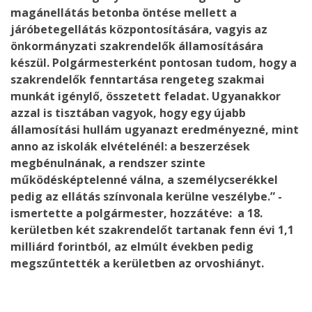
magánellátás betonba öntése mellett a
járóbetegellátás központosítására, vagyis az
önkormányzati szakrendelők államosítására
készül. Polgármesterként pontosan tudom, hogy a
szakrendelők fenntartása rengeteg szakmai
munkát igénylő, összetett feladat. Ugyanakkor
azzal is tisztában vagyok, hogy egy újabb
államosítási hullám ugyanazt eredményezné, mint
anno az iskolák elvételénél: a beszerzések
megbénulnának, a rendszer szinte
működésképtelenné válna, a személycserékkel
pedig az ellátás színvonala kerülne veszélybe.” -
ismertette a polgármester, hozzátéve: a 18.
kerületben két szakrendelőt tartanak fenn évi 1,1
milliárd forintból, az elmúlt években pedig
megszűntették a kerületben az orvoshiányt.