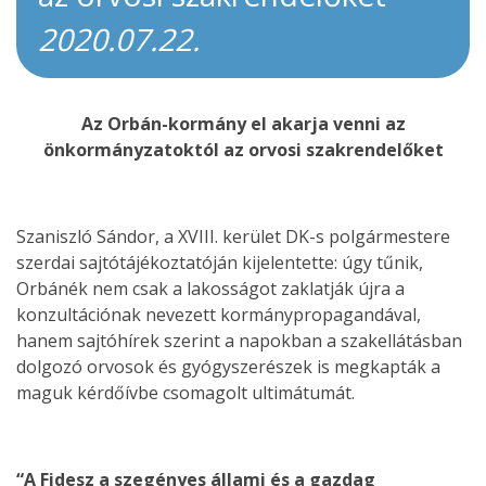
2020.07.22.
Az Orbán-kormány el akarja venni az
önkormányzatoktól az orvosi szakrendelőket
Szaniszló Sándor, a XVIII. kerület DK-s polgármestere
szerdai sajtótájékoztatóján kijelentette: úgy tűnik,
Orbánék nem csak a lakosságot zaklatják újra a
konzultációnak nevezett kormánypropagandával,
hanem sajtóhírek szerint a napokban a szakellátásban
dolgozó orvosok és gyógyszerészek is megkapták a
maguk kérdőívbe csomagolt ultimátumát.
“A Fidesz a szegényes állami és a gazdag