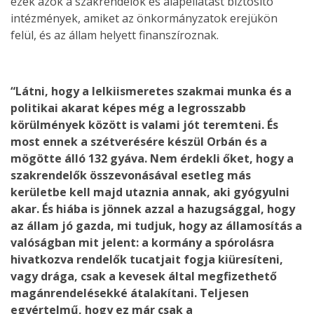
ezek azok a szakrendelők és alapellátást biztosító
intézmények, amiket az önkormányzatok erejükön
felül, és az állam helyett finanszíroznak.
“Látni, hogy a lelkiismeretes szakmai munka és a
politikai akarat képes még a legrosszabb
körülmények között is valami jót teremteni. És
most ennek a szétverésére készül Orbán és a
mögötte álló 132 gyáva. Nem érdekli őket, hogy a
szakrendelők összevonásával esetleg más
kerületbe kell majd utaznia annak, aki gyógyulni
akar. És hiába is jönnek azzal a hazugsággal, hogy
az állam jó gazda, mi tudjuk, hogy az államosítás a
valóságban mit jelent: a kormány a spórolásra
hivatkozva rendelők tucatjait fogja kiüresíteni,
vagy drága, csak a kevesek által megfizethető
magánrendelésekké átalakítani. Teljesen
egyértelmű, hogy ez már csak a