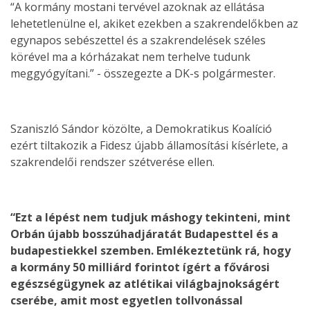
“A kormány mostani tervével azoknak az ellátása
lehetetlenülne el, akiket ezekben a szakrendelőkben az
egynapos sebészettel és a szakrendelések széles
körével ma a kórházakat nem terhelve tudunk
meggyógyítani.” - összegezte a DK-s polgármester.
Szaniszló Sándor közölte, a Demokratikus Koalíció
ezért tiltakozik a Fidesz újabb államosítási kísérlete, a
szakrendelői rendszer szétverése ellen.
“Ezt a lépést nem tudjuk máshogy tekinteni, mint
Orbán újabb bosszúhadjáratát Budapesttel és a
budapestiekkel szemben. Emlékeztetünk rá, hogy
a kormány 50 milliárd forintot ígért a fővárosi
egészségügynek az atlétikai világbajnokságért
cserébe, amit most egyetlen tollvonással