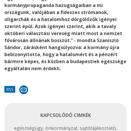
kormánypropaganda hazugságaiban a mi
országunk, valójában a fideszes strómanok,
oligarchák és a hatalomhoz dörgölőzők igényei
szerint épül. Azok igényei szerint, akik a tavaly
októberi választási vereség miatt most a nemzet
fővárosán állnának bosszút.” - mondta Szaniszló
Sándor, zárásként hangsúlyozva: a kormány újra
bebizonyította, hogy a hatalomért és a pénzért
bármire képes, és közben a budapestiek egészsége
egyáltalán nem érdekli.
RSS
KAPCSOLÓDÓ CIMKÉK
egészségügy
,
önkormányzat
,
sajtótájékoztató
,