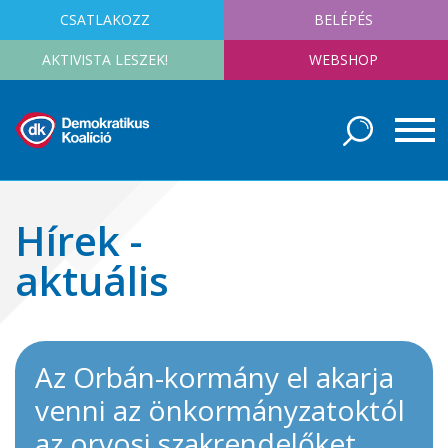
CSATLAKOZZ
BELÉPÉS
AKTIVISTA LESZEK!
WEBSHOP
Hírek -
aktuális
Az Orbán-kormány el akarja
venni az önkormányzatoktól
az orvosi szakrendelőket