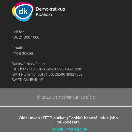
Telefon:
+36 21 300 1000
E-mail:
info@dkp.hu
Bankszámlaszámunk:
K&H bank 10400171-50526590-49821008
IBAN HU72 10400171 50526590 49821008
SWIFT: OKHBHUHB
© 2026 Demokratikus Koalíció
Oldalunkon HTTP-sütiket (Cookie) használunk a jobb
működésért.
További információk