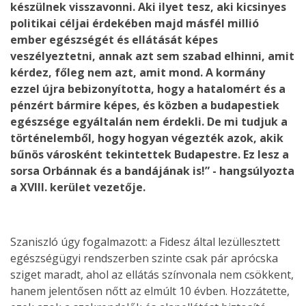
készülnek visszavonni. Aki ilyet tesz, aki kicsinyes
politikai céljai érdekében majd másfél millió
ember egészségét és ellátását képes
veszélyeztetni, annak azt sem szabad elhinni, amit
kérdez, főleg nem azt, amit mond. A kormány
ezzel újra bebizonyította, hogy a hatalomért és a
pénzért bármire képes, és közben a budapestiek
egészsége egyáltalán nem érdekli. De mi tudjuk a
történelemből, hogy hogyan végezték azok, akik
bűnös városként tekintettek Budapestre. Ez lesz a
sorsa Orbánnak és a bandájának is!” - hangsúlyozta
a XVIII. kerület vezetője.
Szaniszló úgy fogalmazott: a Fidesz által lezüllesztett
egészségügyi rendszerben szinte csak pár aprócska
sziget maradt, ahol az ellátás színvonala nem csökkent,
hanem jelentősen nőtt az elmúlt 10 évben. Hozzátette,