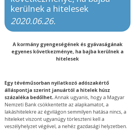
kerülnek a hitelesek
2020.06.26.
A kormány gyengeségének és gyávaságának
egyenes következménye, ha bajba kerülnek a
hitelesek
Egy tévéműsorban nyilatkozó adószakértő
álláspontja szerint januártól a hitelek húsz
százaléka bedőlhet.
Annak ugyanis, hogy a Magyar
Nemzeti Bank csökkentette az alapkamatot, a
lakáshitelekre az égvilágon semmilyen hatása nincs, a
hiteleket viszont ugyanúgy törleszteni kell a
veszélyhelyzet végével, a nehéz gazdasági helyzetben.