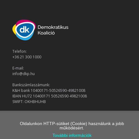
Telefon:
+36 21 300 1000
E-mail:
info@dkp.hu
Bankszámlaszámunk:
K&H bank 10400171-50526590-49821008
IBAN HU72 10400171 50526590 49821008
SWIFT: OKHBHUHB
© 2026 Demokratikus Koalíció
Oldalunkon HTTP-sütiket (Cookie) használunk a jobb
működésért.
További információk