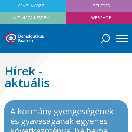
CSATLAKOZZ
BELÉPÉS
AKTIVISTA LESZEK!
WEBSHOP
Hírek -
aktuális
A kormány gyengeségének
és gyávaságának egyenes
következménye, ha bajba