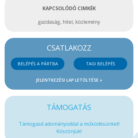
KAPCSOLÓDÓ CIMKÉK
gazdaság
,
hitel
,
közlemény
CSATLAKOZZ
BELÉPÉS A PÁRTBA
TAGI BELÉPÉS
JELENTKEZÉSI LAP LETÖLTÉSE »
TÁMOGATÁS
Támogasd adományoddal a működésünket!
Köszönjük!