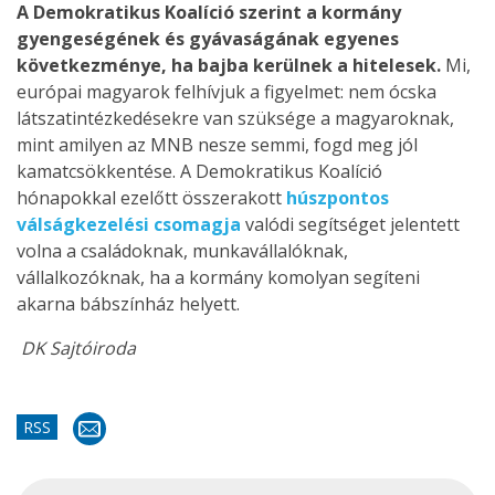
A Demokratikus Koalíció szerint a kormány
gyengeségének és gyávaságának egyenes
következménye, ha bajba kerülnek a hitelesek.
Mi,
európai magyarok felhívjuk a figyelmet: nem ócska
látszatintézkedésekre van szüksége a magyaroknak,
mint amilyen az MNB nesze semmi, fogd meg jól
kamatcsökkentése. A Demokratikus Koalíció
hónapokkal ezelőtt összerakott
húszpontos
válságkezelési csomagja
valódi segítséget jelentett
volna a családoknak, munkavállalóknak,
vállalkozóknak, ha a kormány komolyan segíteni
akarna bábszínház helyett.
DK Sajtóiroda
RSS