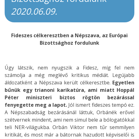
2020.06.09.
Fideszes célkeresztben a Népszava, az Európai
Bizottsághoz fordulunk
Úgy látszik, nem nyugszik a Fidesz, míg fel nem
számolja a még meglévő kritikus médiát. Legújabb
áldozatként a Népszava került célkeresztbe.
Egyetlen
bűnük egy trianoni karikatúra, ami miatt Hoppál
Péter miniszteri biztos rögtön bezárással
fenyegette meg a lapot.
Jól ismert fideszes tempó ez.
A Népszabadság bezárásánál láttuk, Orbánék erővel
szétvernek mindent, ami nem simul bele a bólogatókkal
teli NER-világukba. Orbán Viktor nem tűr semmilyen
kritikát, és most már a bátornak hazudott képviselői is