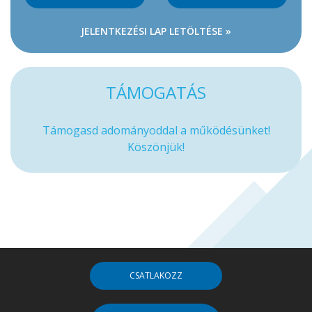
JELENTKEZÉSI LAP LETÖLTÉSE »
TÁMOGATÁS
Támogasd adományoddal a működésünket!
Köszönjük!
CSATLAKOZZ