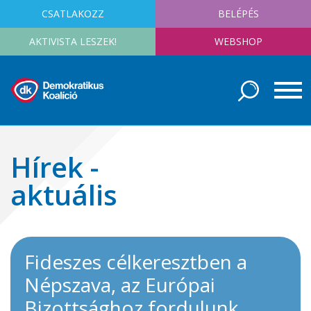
CSATLAKOZZ
BELÉPÉS
AKTIVISTA LESZEK!
WEBSHOP
Hírek -
aktuális
Fideszes célkeresztben a
Népszava, az Európai
Bizottsághoz fordulunk