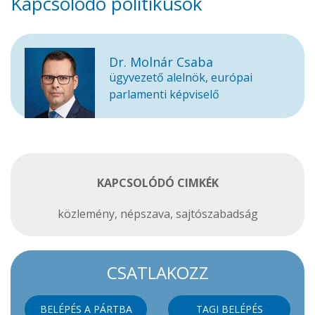
Kapcsolódó politikusok
Dr. Molnár Csaba
ügyvezető alelnök, európai
parlamenti képviselő
KAPCSOLÓDÓ CIMKÉK
közlemény
,
népszava
,
sajtószabadság
CSATLAKOZZ
BELÉPÉS A PÁRTBA
TAGI BELÉPÉS