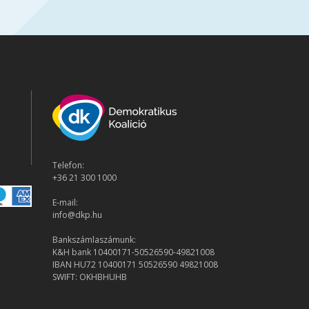
Telefon:
+36 21 300 1000
E-mail:
info@dkp.hu
Bankszámlaszámunk:
K&H bank 10400171-50526590-49821008
IBAN HU72 10400171 50526590 49821008
SWIFT: OKHBHUHB