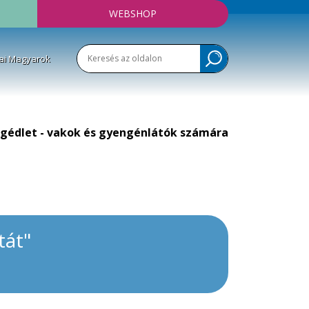
WEBSHOP
ai Magyarok
gédlet - vakok és gyengénlátók számára
tát"