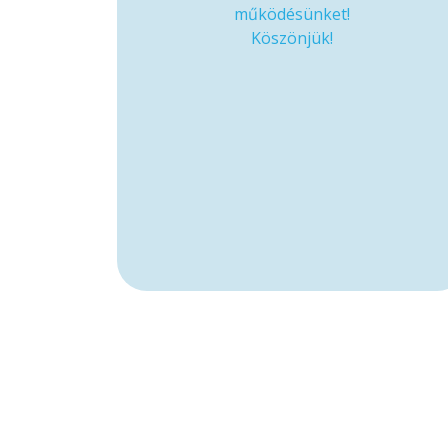
működésünket!
Köszönjük!