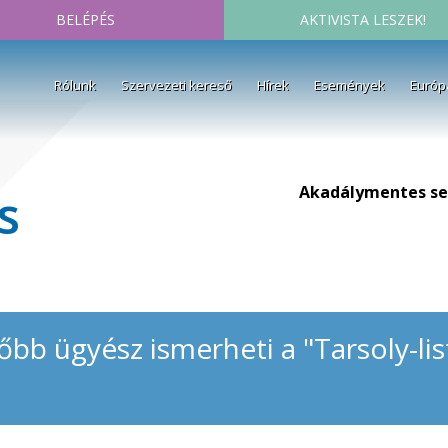
BELÉPÉS
AKTIVISTA LESZEK!
Rólunk
Szervezeti kereső
Hírek
Események
Európ
Akadálymentes se
s
őbb ügyész ismerheti a "Tarsoly-lis