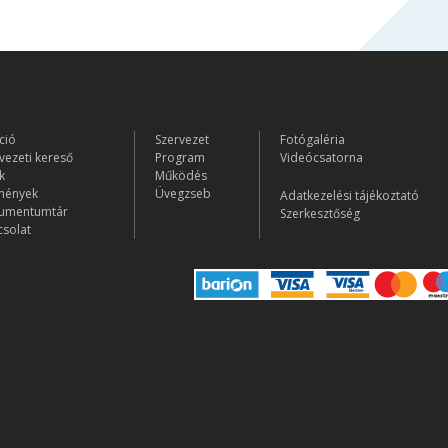
ció
Szervezet
Fotógaléria
vezeti kereső
Program
Videócsatorna
k
Működés
mények
Üvegzseb
Adatkezelési tájékoztató
umentumtár
Szerkesztőség
solat