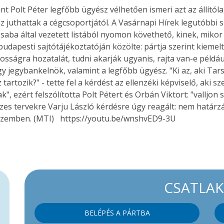
nt Polt Péter legfőbb ügyész vélhetően ismeri azt az állítól
z juthattak a cégcsoportjától. A Vasárnapi Hírek legutóbbi 
Csaba által vezetett listából nyomon követhető, kinek, miko
budapesti sajtótájékoztatóján közölte: pártja szerint kiemel
nosságra hozatalát, tudni akarják ugyanis, rajta van-e példá
 jegybankelnök, valamint a legfőbb ügyész. "Ki az, aki Tars
 tartozik?" - tette fel a kérdést az ellenzéki képviselő, aki 
nak", ezért felszólította Polt Pétert és Orbán Viktort: "valljon 
ideszes tervekre Varju László kérdésre úgy reagált: nem hat
 szemben. (MTI) https://youtu.be/wnshvED9-3U
CSATLA
BELÉPÉS A PÁRTBA