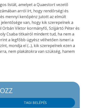
agos listát, amelyet a Quaestort vezető
számában arról írt, hogy rendőrségi és
r és mennyi kenőpénz jutott az elmúlt
t jelentősége van, hogy kik szerepelnek a
ul Orbán Viktor kormányfő, Szijjártó Péter és
oly Csaba titkairól mindent tud, ha nem a
szerint a legfőbb ügyész vélhetően ismeri a
színt, mondja el (...), kik szerepelnek ezen a
árzárra, nem plakátokra van szükség, hanem
KOZZ
TAGI BELÉPÉS