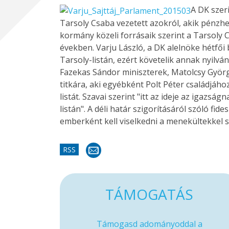
A DK szeri
Tarsoly Csaba vezetett azokról, akik pénzhe
kormány közeli forrásaik szerint a Tarsoly 
években. Varju László, a DK alelnöke hétfői 
Tarsoly-listán, ezért követelik annak nyilvá
Fazekas Sándor miniszterek, Matolcsy György
titkára, aki egyébként Polt Péter családjához
listát. Szavai szerint "itt az ideje az igazság
listán". A déli határ szigorításáról szóló f
emberként kell viselkedni a menekültekkel
RSS
TÁMOGATÁS
Támogasd adományoddal a