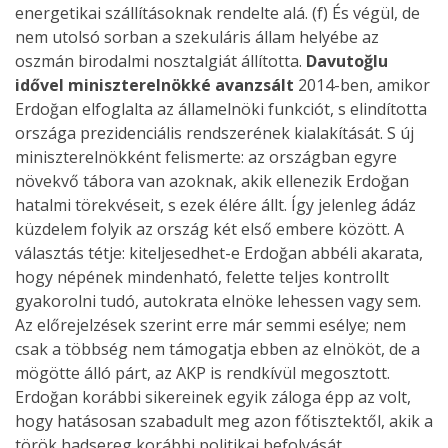
energetikai szállításoknak rendelte alá. (f) És végül, de
nem utolsó sorban a szekuláris állam helyébe az
oszmán birodalmi nosztalgiát állította.
Davutoğlu
idővel miniszterelnökké avanzsált
2014-ben, amikor
Erdoğan elfoglalta az államelnöki funkciót, s elindította
országa prezidenciális rendszerének kialakítását. S új
miniszterelnökként felismerte: az országban egyre
növekvő tábora van azoknak, akik ellenezik Erdoğan
hatalmi törekvéseit, s ezek élére állt. Így jelenleg ádáz
küzdelem folyik az ország két első embere között. A
választás tétje: kiteljesedhet-e Erdoğan abbéli akarata,
hogy népének mindenható, felette teljes kontrollt
gyakorolni tudó, autokrata elnöke lehessen vagy sem.
Az előrejelzések szerint erre már semmi esélye; nem
csak a többség nem támogatja ebben az elnököt, de a
mögötte álló párt, az AKP is rendkívül megosztott.
Erdoğan korábbi sikereinek egyik záloga épp az volt,
hogy hatásosan szabadult meg azon főtisztektől, akik a
török hadsereg korábbi politikai befolyását