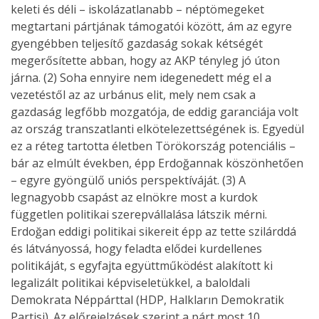
keleti és déli – iskolázatlanabb – néptömegeket
megtartani pártjának támogatói között, ám az egyre
gyengébben teljesítő gazdaság sokak kétségét
megerősítette abban, hogy az AKP tényleg jó úton
járna. (2) Soha ennyire nem idegenedett még el a
vezetéstől az az urbánus elit, mely nem csak a
gazdaság legfőbb mozgatója, de eddig garanciája volt
az ország transzatlanti elkötelezettségének is. Egyedül
ez a réteg tartotta életben Törökország potenciális –
bár az elmúlt években, épp Erdoğannak köszönhetően
– egyre gyöngülő uniós perspektíváját. (3) A
legnagyobb csapást az elnökre most a kurdok
független politikai szerepvállalása látszik mérni.
Erdoğan eddigi politikai sikereit épp az tette szilárddá
és látványossá, hogy feladta elődei kurdellenes
politikáját, s egyfajta együttműködést alakított ki
legalizált politikai képviseletükkel, a baloldali
Demokrata Néppárttal (HDP, Halkların Demokratik
Partisi). Az előrejelzések szerint a párt most 10