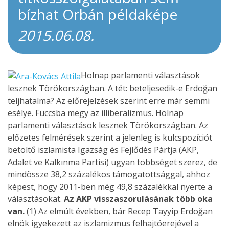
bízhat Orbán példaképe
2015.06.08.
Holnap parlamenti választások
lesznek Törökországban. A tét: beteljesedik-e Erdoğan
teljhatalma? Az előrejelzések szerint erre már semmi
esélye. Fuccsba megy az illiberalizmus. Holnap
parlamenti választások lesznek Törökországban. Az
előzetes felmérések szerint a jelenleg is kulcspozíciót
betöltő iszlamista Igazság és Fejlődés Pártja (AKP,
Adalet ve Kalkınma Partisi) ugyan többséget szerez, de
mindössze 38,2 százalékos támogatottsággal, ahhoz
képest, hogy 2011-ben még 49,8 százalékkal nyerte a
választásokat.
Az AKP visszaszorulásának több oka
van.
(1) Az elmúlt években, bár Recep Tayyip Erdoğan
elnök igyekezett az iszlamizmus felhajtóerejével a