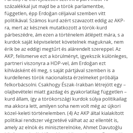
százalékkal jut majd be a török parlamentbe,
független, épp Erdoğan céljaival szemben vitt
politikával. Számos kurd azért szavazott eddig az AKP-
ra, mert az késznek mutatkozott a török-kurd
párbeszédre, ám ezen a történelem átlépett mára, s a
kurdok saját képviseletet követelnek maguknak, nem
érik be az eddigi megtűrt és alárendelt szereppel. Az
AKP, felismerve ezt a körülményt, igyekszik különleges,
partneri viszonyra a HDP-vel, ám Erdoğan ezt
kihívásként éli meg, s saját pártjával szemben is a
kurdellenes török nacionalista érzelmeket próbálja
felkorbácsolni. Csakhogy Észak-Irakban létrejött egy –
olajbevételei miatt gazdag és gyakorlatilag független –
kurd állam, így a törökországi kurdok súlya politikailag
ma akkora lett, amilyen soha nem volt még az újkori
közel-keleti történelemben. (4) Az AKP által kialakított
politikai rendszer végzetévé válhat az az ellentét is,
amely az elnök és miniszterelnöke, Ahmet Davutoğlu