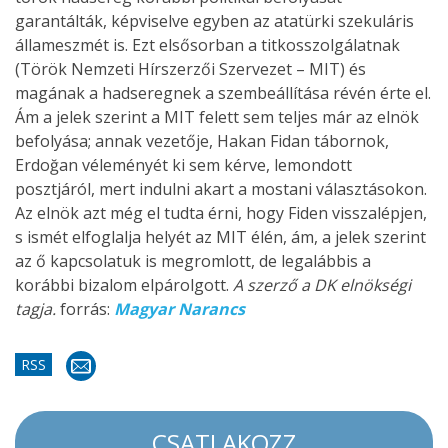
garantálták, képviselve egyben az atatürki szekuláris
állameszmét is. Ezt elsősorban a titkosszolgálatnak
(Török Nemzeti Hírszerzői Szervezet – MIT) és
magának a hadseregnek a szembeállítása révén érte el.
Ám a jelek szerint a MIT felett sem teljes már az elnök
befolyása; annak vezetője, Hakan Fidan tábornok,
Erdoğan véleményét ki sem kérve, lemondott
posztjáról, mert indulni akart a mostani választásokon.
Az elnök azt még el tudta érni, hogy Fiden visszalépjen,
s ismét elfoglalja helyét az MIT élén, ám, a jelek szerint
az ő kapcsolatuk is megromlott, de legalábbis a
korábbi bizalom elpárolgott.
A szerző a DK elnökségi
tagja.
forrás:
Magyar Narancs
RSS
CSATLAKOZZ