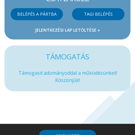
BELÉPÉS A PÁRTBA
TAGI BELÉPÉS
JELENTKEZÉSI LAP LETÖLTÉSE »
TÁMOGATÁS
Támogasd adományoddal a működésünket!
Köszönjük!