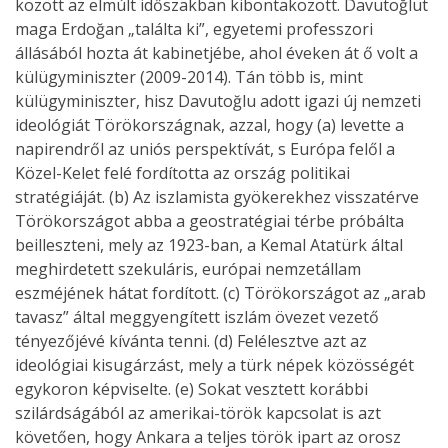
között az elmúlt időszakban kibontakozott. Davutoğlut
maga Erdoğan „találta ki”, egyetemi professzori
állásából hozta át kabinetjébe, ahol éveken át ő volt a
külügyminiszter (2009-2014). Tán több is, mint
külügyminiszter, hisz Davutoğlu adott igazi új nemzeti
ideológiát Törökországnak, azzal, hogy (a) levette a
napirendről az uniós perspektívát, s Európa felől a
Közel-Kelet felé fordította az ország politikai
stratégiáját. (b) Az iszlamista gyökerekhez visszatérve
Törökországot abba a geostratégiai térbe próbálta
beilleszteni, mely az 1923-ban, a Kemal Atatürk által
meghirdetett szekuláris, európai nemzetállam
eszméjének hátat fordított. (c) Törökországot az „arab
tavasz” által meggyengített iszlám övezet vezető
tényezőjévé kívánta tenni. (d) Felélesztve azt az
ideológiai kisugárzást, mely a türk népek közösségét
egykoron képviselte. (e) Sokat vesztett korábbi
szilárdságából az amerikai-török kapcsolat is azt
követően, hogy Ankara a teljes török ipart az orosz