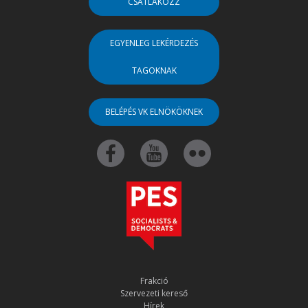
CSATLAKOZZ
EGYENLEG LEKÉRDEZÉS
TAGOKNAK
BELÉPÉS VK ELNÖKÖKNEK
Frakció
Szervezeti kereső
Hírek