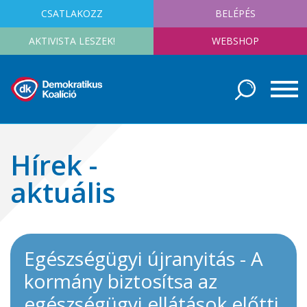
CSATLAKOZZ
BELÉPÉS
AKTIVISTA LESZEK!
WEBSHOP
Hírek -
aktuális
Egészségügyi újranyitás - A
kormány biztosítsa az
egészségügyi ellátások előtti