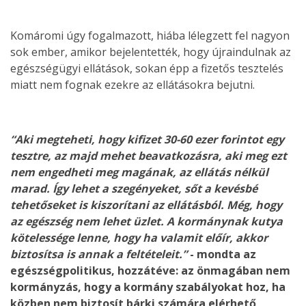
Komáromi úgy fogalmazott, hiába lélegzett fel nagyon
sok ember, amikor bejelentették, hogy újraindulnak az
egészségügyi ellátások, sokan épp a fizetős tesztelés
miatt nem fognak ezekre az ellátásokra bejutni.
“Aki megteheti, hogy kifizet 30-60 ezer forintot egy
tesztre, az majd mehet beavatkozásra, aki meg ezt
nem engedheti meg magának, az ellátás nélkül
marad. Így lehet a szegényeket, sőt a kevésbé
tehetőseket is kiszorítani az ellátásból. Még, hogy
az egészség nem lehet üzlet. A kormánynak kutya
kötelessége lenne, hogy ha valamit előír, akkor
biztosítsa is annak a feltételeit.”
- mondta az
egészségpolitikus, hozzátéve: az önmagában nem
kormányzás, hogy a kormány szabályokat hoz, ha
közben nem biztosít bárki számára elérhető