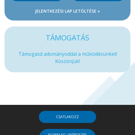
JELENTKEZÉSI LAP LETÖLTÉSE »
TÁMOGATÁS
Támogasd adományoddal a működésünket!
Köszönjük!
CSATLAKOZZ
EGYENLEG LEKÉRDEZÉS