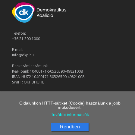
Telefon:
+36 21 300 1000
E-mail:
info@dkp.hu
Bankszámlaszámunk:
K&H bank 10400171-50526590-49821008
IBAN HU72 10400171 50526590 49821008
SWIFT: OKHBHUHB
© 2026 Demokratikus Koalíció
Oldalunkon HTTP-sütiket (Cookie) használunk a jobb
működésért.
További információk