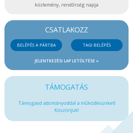
közlemény
,
rendőrség napja
CSATLAKOZZ
BELÉPÉS A PÁRTBA
TAGI BELÉPÉS
JELENTKEZÉSI LAP LETÖLTÉSE »
TÁMOGATÁS
Támogasd adományoddal a működésünket!
Köszönjük!