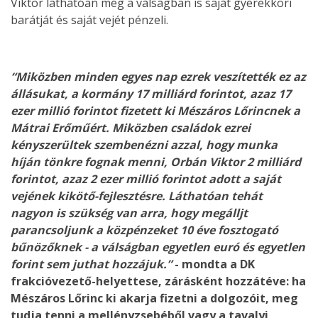
Viktor láthatóan még a válságban is saját gyerekkori
barátját és saját vejét pénzeli.
“Miközben minden egyes nap ezrek veszítették ez az
állásukat, a kormány 17 milliárd forintot, azaz 17
ezer millió forintot fizetett ki Mészáros Lőrincnek a
Mátrai Erőműért. Miközben családok ezrei
kényszerültek szembenézni azzal, hogy munka
híján tönkre fognak menni, Orbán Viktor 2 milliárd
forintot, azaz 2 ezer millió forintot adott a saját
vejének kikötő-fejlesztésre. Láthatóan tehát
nagyon is szükség van arra, hogy megálljt
parancsoljunk a közpénzeket 10 éve fosztogató
bűnözőknek - a válságban egyetlen euró és egyetlen
forint sem juthat hozzájuk.”
- mondta a DK
frakcióvezető-helyettese, zárásként hozzátéve: ha
Mészáros Lőrinc ki akarja fizetni a dolgozóit, meg
tudja tenni a mellényzsebéből vagy a tavalyi