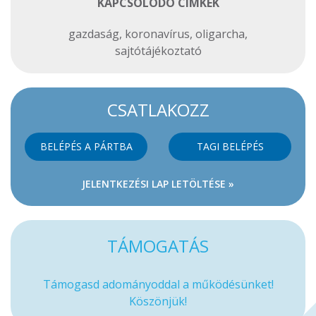
KAPCSOLÓDÓ CIMKÉK
gazdaság
,
koronavírus
,
oligarcha
,
sajtótájékoztató
CSATLAKOZZ
BELÉPÉS A PÁRTBA
TAGI BELÉPÉS
JELENTKEZÉSI LAP LETÖLTÉSE »
TÁMOGATÁS
Támogasd adományoddal a működésünket!
Köszönjük!