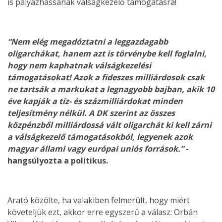
is pályázhassanak válságkezelő támogatásra!
“Nem elég megadóztatni a leggazdagabb
oligarchákat, hanem azt is törvénybe kell foglalni,
hogy nem kaphatnak válságkezelési
támogatásokat! Azok a fideszes milliárdosok csak
ne tartsák a markukat a legnagyobb bajban, akik 10
éve kapják a tíz- és százmilliárdokat minden
teljesítmény nélkül. A DK szerint az összes
közpénzből milliárdossá vált oligarchát ki kell zárni
a válságkezelő támogatásokból, legyenek azok
magyar állami vagy európai uniós források.”
-
hangsúlyozta a politikus.
Arató közölte, ha valakiben felmerült, hogy miért
követeljük ezt, akkor erre egyszerű a válasz: Orbán