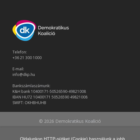
Telefon:
+36 21 300 1000
E-mail:
info@dkp.hu
Bankszámlaszámunk:
K&H bank 10400171-50526590-49821008
IBAN HU72 10400171 50526590 49821008
SWIFT: OKHBHUHB
© 2026 Demokratikus Koalíció
Oldalunkon HTTP-sütiket (Cookie) használunk a jobb