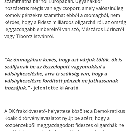
számíthatna bárhol Európában. Ugyanakkor
hozzátette: mégis van egy csoport, amely valószínűleg
komoly pénzekre számíthat ebből a csomagból, nem
kérdés, hogy a Fidesz milliárdos oligarcháiról, az ország
leggazdagabb embereiről van szó, Mészáros Lőrincről
vagy Tiborcz Istvánról.
“Az önmagában kevés, hogy azt várjuk tőlük, ők is
szálljanak be az összelopott vagyonukkal a
válságkezelésbe, arra is szükség van, hogy a
válságkezelésre fordított pénzek ne juthassanak
hozzájuk.”
- jelentette ki Arató.
A DK frakcióvezető-helyettese közölte: a Demokratikus
Koalíció törvényjavaslatot nyújt be azért, hogy a
közpénzekből meggazdagodott fideszes oligarchák ne