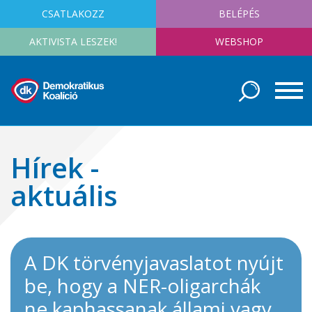
CSATLAKOZZ
BELÉPÉS
AKTIVISTA LESZEK!
WEBSHOP
Hírek -
aktuális
A DK törvényjavaslatot nyújt
be, hogy a NER-oligarchák
ne kaphassanak állami vagy