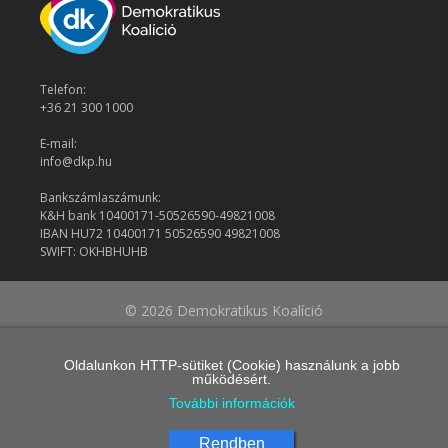
Telefon:
+36 21 300 1000
E-mail:
info@dkp.hu
Bankszámlaszámunk:
K&H bank 10400171-50526590-49821008
IBAN HU72 10400171 50526590 49821008
SWIFT: OKHBHUHB
© 2026 Demokratikus Koalíció
Oldalunkon HTTP-sütiket (Cookie) használunk a jobb
működésért.
További információk