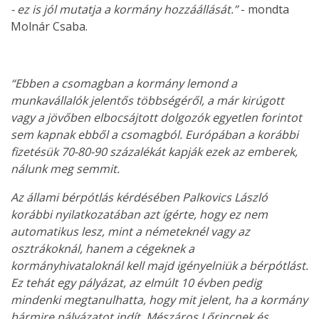
- ez is jól mutatja a kormány hozzáállását.”
- mondta
Molnár Csaba.
“Ebben a csomagban a kormány lemond a
munkavállalók jelentős többségéről, a már kirúgott
vagy a jövőben elbocsájtott dolgozók egyetlen forintot
sem kapnak ebből a csomagból. Európában a korábbi
fizetésük 70-80-90 százalékát kapják ezek az emberek,
nálunk meg semmit.
Az állami bérpótlás kérdésében Palkovics László
korábbi nyilatkozatában azt ígérte, hogy ez nem
automatikus lesz, mint a németeknél vagy az
osztrákoknál, hanem a cégeknek a
kormányhivataloknál kell majd igényelniük a bérpótlást.
Ez tehát egy pályázat, az elmúlt 10 évben pedig
mindenki megtanulhatta, hogy mit jelent, ha a kormány
bármire pályázatot indít. Mészáros Lőrincnek és