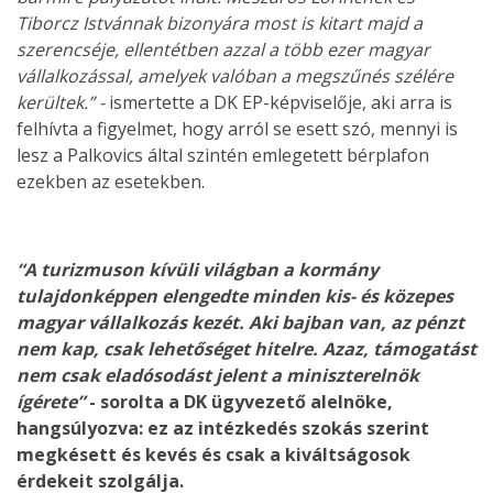
Tiborcz Istvánnak bizonyára most is kitart majd a
szerencséje, ellentétben azzal a több ezer magyar
vállalkozással, amelyek valóban a megszűnés szélére
kerültek.” -
ismertette a DK EP-képviselője, aki arra is
felhívta a figyelmet, hogy arról se esett szó, mennyi is
lesz a Palkovics által szintén emlegetett bérplafon
ezekben az esetekben.
“A turizmuson kívüli világban a kormány
tulajdonképpen elengedte minden kis- és közepes
magyar vállalkozás kezét. Aki bajban van, az pénzt
nem kap, csak lehetőséget hitelre. Azaz, támogatást
nem csak eladósodást jelent a miniszterelnök
ígérete”
- sorolta a DK ügyvezető alelnöke,
hangsúlyozva: ez az intézkedés szokás szerint
megkésett és kevés és csak a kiváltságosok
érdekeit szolgálja.