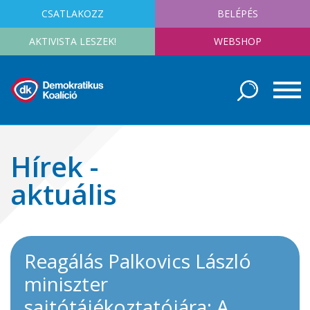
CSATLAKOZZ
BELÉPÉS
AKTIVISTA LESZEK!
WEBSHOP
Hírek -
aktuális
Reagálás Palkovics László
miniszter
sajtótájékoztatójára: A