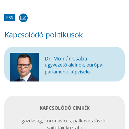
RSS
Kapcsolódó politikusok
Dr. Molnár Csaba
ügyvezető alelnök, európai
parlamenti képviselő
KAPCSOLÓDÓ CIMKÉK
gazdaság
,
koronavírus
,
palkovics lászló
,
sajtótájékoztató