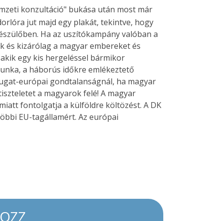
mzeti konzultáció" bukása után most már
rlóra jut majd egy plakát, tekintve, hogy
készülőben. Ha az uszítókampány valóban a
ak és kizárólag a magyar embereket és
akik egy kis hergeléssel bármikor
munka, a háborús időkre emlékeztető
ugat-európai gondtalanságnál, ha magyar
tiszteletet a magyarok felé! A magyar
tt fontolgatja a külföldre költözést. A DK
többi EU-tagállamért. Az európai
KOZZ