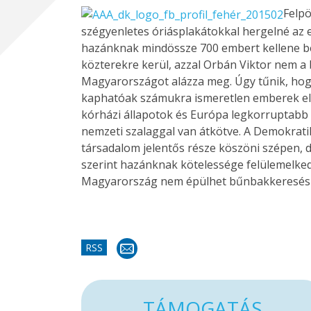
Felpö
szégyenletes óriásplakátokkal hergelné az 
hazánknak mindössze 700 embert kellene be
közterekre kerül, azzal Orbán Viktor nem a
Magyarországot alázza meg. Úgy tűnik, hogy
kaphatóak számukra ismeretlen emberek elle
kórházi állapotok és Európa legkorruptab
nemzeti szalaggal van átkötve. A Demokratik
társadalom jelentős része köszöni szépen, 
szerint hazánknak kötelessége felülemelkedn
Magyarország nem épülhet bűnbakkeresésre
RSS
TÁMOGATÁS