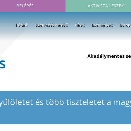
BELÉPÉS
AKTIVISTA LESZEK!
Rólunk
Szervezeti kereső
Hírek
Események
Európ
Akadálymentes se
s
űlöletet és több tiszteletet a mag