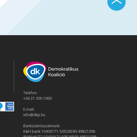
Telefon:
+36 21 300 1000
E-mail:
info@dkp.hu
Bankszámlaszámunk:
K&H bank 10400171-50526590-49821008
IBAN HU72 10400171 50526590 49821008