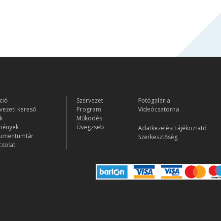
ció
Szervezet
Fotógaléria
vezeti kereső
Program
Videócsatorna
k
Működés
mények
Üvegzseb
Adatkezelési tájékoztató
umentumtár
Szerkesztőség
solat