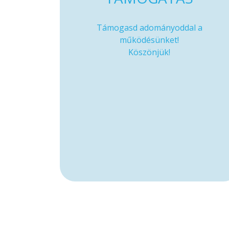
Támogasd adományoddal a
működésünket!
Köszönjük!