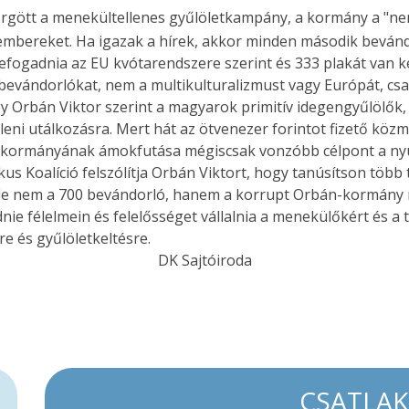
rgött a menekültellenes gyűlöletkampány, a kormány a "ne
embereket. Ha igazak a hírek, akkor minden második bevándo
fogadnia az EU kvótarendszere szerint és 333 plakát van 
 bevándorlókat, nem a multikulturalizmust vagy Európát, cs
 Orbán Viktor szerint a magyarok primitív idegengyűlölők, 
ni utálkozásra. Mert hát az ötvenezer forintot fizető köz
b kormányának ámokfutása mégiscsak vonzóbb célpont a ny
us Koalíció felszólítja Orbán Viktort, hogy tanúsítson több 
de nem a 700 bevándorló, hanem a korrupt Orbán-kormány mia
ie félelmein és felelősséget vállalnia a menekülőkért és a 
 és gyűlöletkeltésre.
DK Sajtóiroda
CSATLA