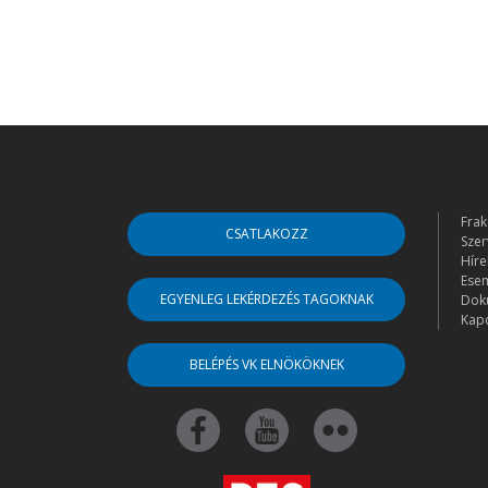
Frak
CSATLAKOZZ
Szer
Híre
Ese
EGYENLEG LEKÉRDEZÉS TAGOKNAK
Dok
Kapc
BELÉPÉS VK ELNÖKÖKNEK