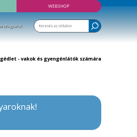
WEBSHOP
ai Magyarok
gédlet - vakok és gyengénlátók számára
yaroknak!