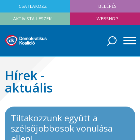
CSATLAKOZZ
BELÉPÉS
AKTIVISTA LESZEK!
WEBSHOP
Hírek -
aktuális
Tiltakozzunk együtt a
szélsőjobbosok vonulása
ellen!