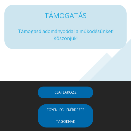
TÁMOGATÁS
Támogasd adományoddal a működésünket!
Köszönjük!
CSATLAKOZZ
EGYENLEG LEKÉRDEZÉS
TAGOKNAK