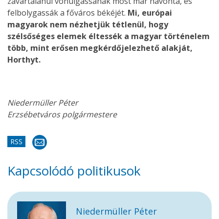
zavartalanul vonulgassanak most már havonta, és
felbolygassák a főváros békéjét.
Mi, európai
magyarok nem nézhetjük tétlenül, hogy
szélsőséges elemek éltessék a magyar történelem
több, mint erősen megkérdőjelezhető alakját,
Horthyt.
Niedermüller Péter
Erzsébetváros polgármestere
RSS
Kapcsolódó politikusok
Niedermüller Péter