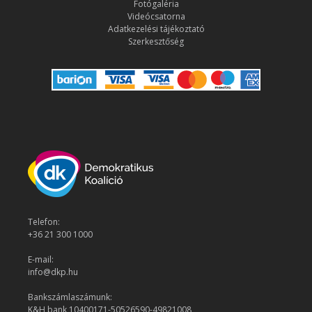
Fotógaléria
Videócsatorna
Adatkezelési tájékoztató
Szerkesztőség
Telefon:
+36 21 300 1000
E-mail:
info@dkp.hu
Bankszámlaszámunk:
K&H bank 10400171-50526590-49821008