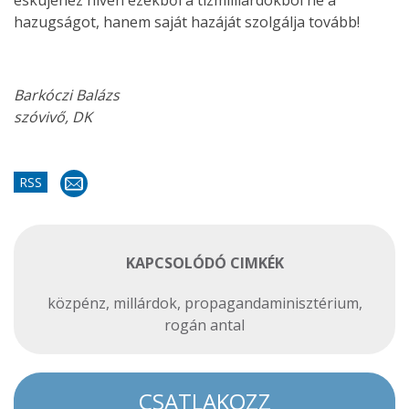
esküjéhez híven ezekből a tízmilliárdokból ne a
hazugságot, hanem saját hazáját szolgálja tovább!
Barkóczi Balázs
szóvivő, DK
RSS
KAPCSOLÓDÓ CIMKÉK
közpénz
,
millárdok
,
propagandaminisztérium
,
rogán antal
CSATLAKOZZ