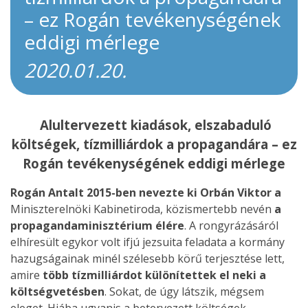
– ez Rogán tevékenységének
eddigi mérlege
2020.01.20.
Alultervezett kiadások, elszabaduló
költségek, tízmilliárdok a propagandára – ez
Rogán tevékenységének eddigi mérlege
Rogán Antalt 2015-ben nevezte ki Orbán Viktor a
Miniszterelnöki Kabinetiroda, közismertebb nevén
a
propagandaminisztérium élére
. A rongyrázásáról
elhíresült egykor volt ifjú jezsuita feladata a kormány
hazugságainak minél szélesebb körű terjesztése lett,
amire
több tízmilliárdot különítettek el neki a
költségvetésben
. Sokat, de úgy látszik, mégsem