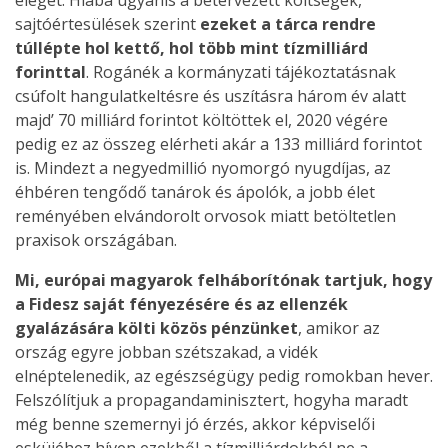
eleget. Hiába ugyanis a betervezett költségek,
sajtóértesülések szerint
ezeket a tárca rendre
túllépte hol kettő, hol több mint tízmilliárd
forinttal
. Rogánék a kormányzati tájékoztatásnak
csúfolt hangulatkeltésre és uszításra három év alatt
majd’ 70 milliárd forintot költöttek el, 2020 végére
pedig ez az összeg elérheti akár a 133 milliárd forintot
is. Mindezt a negyedmillió nyomorgó nyugdíjas, az
éhbéren tengődő tanárok és ápolók, a jobb élet
reményében elvándorolt orvosok miatt betöltetlen
praxisok országában.
Mi, európai magyarok felháborítónak tartjuk, hogy
a Fidesz saját fényezésére és az ellenzék
gyalázására költi közös pénzünket
, amikor az
ország egyre jobban szétszakad, a vidék
elnéptelenedik, az egészségügy pedig romokban hever.
Felszólítjuk a propagandaminisztert, hogyha maradt
még benne szemernyi jó érzés, akkor képviselői