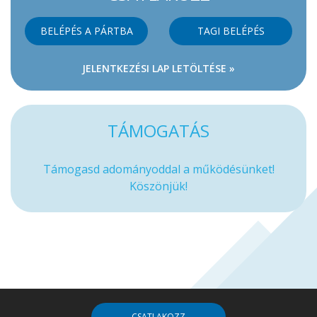
BELÉPÉS A PÁRTBA
TAGI BELÉPÉS
JELENTKEZÉSI LAP LETÖLTÉSE »
TÁMOGATÁS
Támogasd adományoddal a működésünket!
Köszönjük!
CSATLAKOZZ