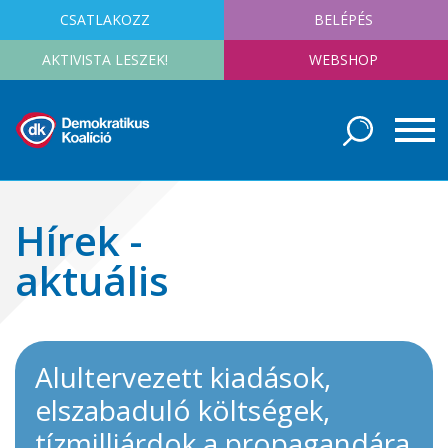
CSATLAKOZZ
BELÉPÉS
AKTIVISTA LESZEK!
WEBSHOP
Hírek -
aktuális
Alultervezett kiadások,
elszabaduló költségek,
tízmilliárdok a propagandára