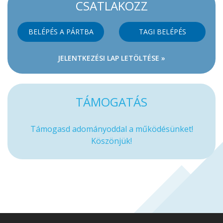
CSATLAKOZZ
BELÉPÉS A PÁRTBA
TAGI BELÉPÉS
JELENTKEZÉSI LAP LETÖLTÉSE »
TÁMOGATÁS
Támogasd adományoddal a működésünket!
Köszönjük!