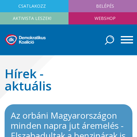
CSATLAKOZZ
BELÉPÉS
AKTIVISTA LESZEK!
WEBSHOP
Hírek -
aktuális
Az orbáni Magyarországon
minden napra jut áremelés -
Elszabadultak a benzinárak is