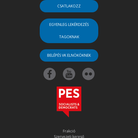
CSATLAKOZZ
EGYENLEG LEKÉRDEZÉS
TAGOKNAK
BELÉPÉS VK ELNÖKÖKNEK
Frakció
Szervezeti kereső