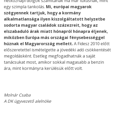
hétköznapi dolgok számítanak ma már luxusnak, mint
egy szimpla tankolás.
Mi, európai magyarok
szégyennek tartjuk, hogy a kormány
alkalmatlansága ilyen kiszolgáltatott helyzetbe
sodorta magyar családok százezreit, hogy az
elszabaduló árak miatt hónapról hónapra éljenek,
miközben Európa más országai fénysebességgel
húznak el Magyarország mellett.
A Fidesz 2010 előtt
előszeretettel ismételgette a jövedéki adó csökkentését
megoldásként. Esetleg megfogadhatnák a saját
tanácsukat most, amikor sokkal magasabb a benzin
ára, mint kormányra kerülésük előtt volt.
Molnár Csaba
A DK ügyvezető alelnöke