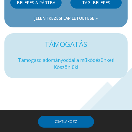
BELÉPÉS A PÁRTBA
TAGI BELÉPÉS
JELENTKEZÉSI LAP LETÖLTÉSE »
TÁMOGATÁS
Támogasd adományoddal a működésünket!
Köszönjük!
CSATLAKOZZ