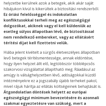
helyzetbe kerülnek azok a betegek, akik akár saját
hibájukon kívül is kikerültek a biztosítási rendszerből.
Ez óriási felelősséggel és indokolatlan
konfliktusokkal terheli meg az egészségügyi
dolgozókat, akiknek vagy el kell küldeniük az
esetleg súlyos állapotban lévő, de biztosítással
nem rendelkező embereket, vagy az ellátásért
térítési díjat kell fizettetni velük.
Hiába jelent kivételt a sürgős életveszélyes állapotban
levő betegek térítésmentessége, annak eldöntése,
hogy ilyen helyzet állt elő, legtöbbször többlépcsős
szakorvosi vizsgálattal állapítható meg. Ráadásul az
amúgy is válsághelyzetben lévő, adóságokkal küzdő
intézményekre ez a jogszabály újabb terheket pakol,
mivel rájuk hárítja az ellátás költségeinek behajtását is.
Átgondolatlan döntések helyett az európai
egészségügyi minimum bevezetésére és azonnali
szakmai egyeztetésre van szükség, mert a