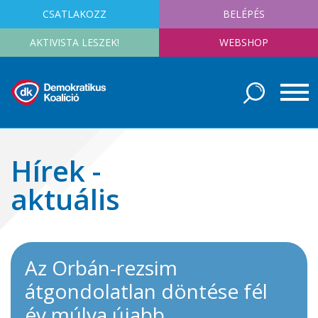
CSATLAKOZZ
BELÉPÉS
AKTIVISTA LESZEK!
WEBSHOP
Hírek -
aktuális
Az Orbán-rezsim
átgondolatlan döntése fél
év múlva újabb