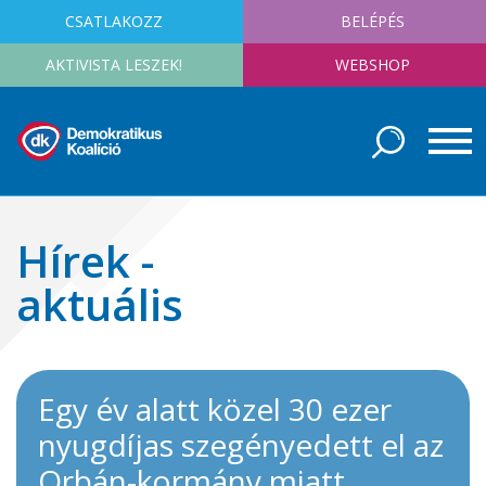
CSATLAKOZZ
BELÉPÉS
AKTIVISTA LESZEK!
WEBSHOP
Hírek -
aktuális
Egy év alatt közel 30 ezer
nyugdíjas szegényedett el az
Orbán-kormány miatt