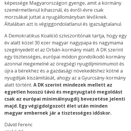
képessége Magyarországon gyenge, amit a kormány
szemérmetlenül kihasznál, és évről-évre csak
morzsákat juttat a nyugállományban lévőknek.
Általában azt is végiggondolatlanul és igazságtalanul.
A Demokratikus Koalíció szívszorítónak tartja, hogy egy
év alatt közel 30 ezer magyar nagypapa és nagymama
szegényedett el az Orbán-kormány miatt. A DK szerint
egy tisztességes, európai módon gondolkodó kormány
azonnal megemelné az öregségi nyugdíjminimumot és
újra a bérekhez és a gazdasági növekedéshez kötné a
nyugdíjak kiszámítását, ahogy az a Gyurcsány-kormány
alatt történt.
A DK szerint mindezek mellett az
egyetlen hosszú távú és megnyugtató megoldást
csak az európai minimálnyugdíj bevezetése jelenti
majd. Egy végigdolgozott élet után minden
magyar embernek jár a tisztességes időskor.
Dávid Ferenc