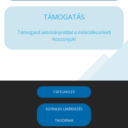
TÁMOGATÁS
Támogasd adományoddal a működésünket!
Köszönjük!
CSATLAKOZZ
EGYENLEG LEKÉRDEZÉS
TAGOKNAK