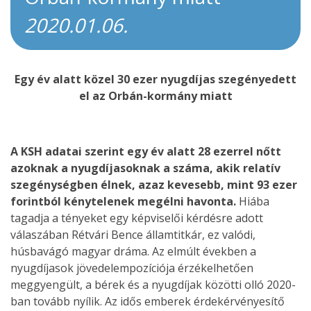
2020.01.06.
Egy év alatt közel 30 ezer nyugdíjas szegényedett
el az Orbán-kormány miatt
A KSH adatai szerint egy év alatt 28 ezerrel nőtt
azoknak a nyugdíjasoknak a száma, akik relatív
szegénységben élnek, azaz kevesebb, mint 93 ezer
forintból kénytelenek megélni havonta.
Hiába
tagadja a tényeket egy képviselői kérdésre adott
válaszában Rétvári Bence államtitkár, ez valódi,
húsbavágó magyar dráma. Az elmúlt években a
nyugdíjasok jövedelempozíciója érzékelhetően
meggyengült, a bérek és a nyugdíjak közötti olló 2020-
ban tovább nyílik. Az idős emberek érdekérvényesítő