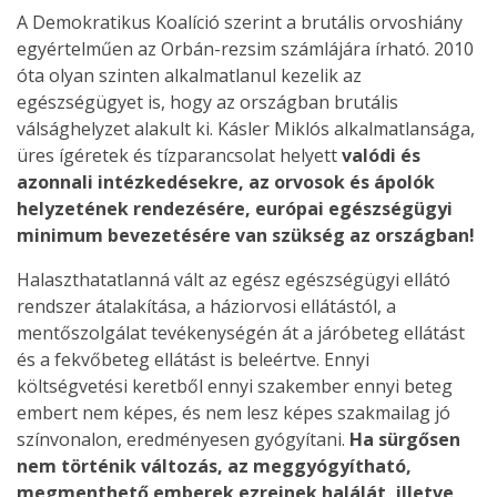
A Demokratikus Koalíció szerint a brutális orvoshiány
egyértelműen az Orbán-rezsim számlájára írható. 2010
óta olyan szinten alkalmatlanul kezelik az
egészségügyet is, hogy az országban brutális
válsághelyzet alakult ki. Kásler Miklós alkalmatlansága,
üres ígéretek és tízparancsolat helyett
valódi és
azonnali intézkedésekre, az orvosok és ápolók
helyzetének rendezésére, európai egészségügyi
minimum bevezetésére van szükség az országban!
Halaszthatatlanná vált az egész egészségügyi ellátó
rendszer átalakítása, a háziorvosi ellátástól, a
mentőszolgálat tevékenységén át a járóbeteg ellátást
és a fekvőbeteg ellátást is beleértve. Ennyi
költségvetési keretből ennyi szakember ennyi beteg
embert nem képes, és nem lesz képes szakmailag jó
színvonalon, eredményesen gyógyítani.
Ha sürgősen
nem történik változás, az meggyógyítható,
megmenthető emberek ezreinek halálát, illetve