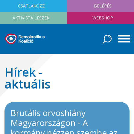
CSATLAKOZZ
BELÉPÉS
AKTIVISTA LESZEK!
WEBSHOP
Hírek -
aktuális
Brutális orvoshiány
Magyarországon - A
kormány nézzen szembe az