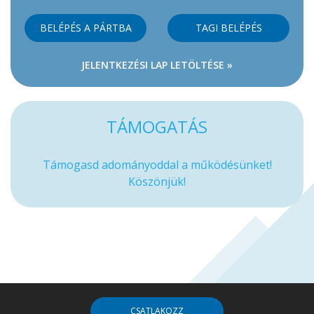
BELÉPÉS A PÁRTBA
TAGI BELÉPÉS
JELENTKEZÉSI LAP LETÖLTÉSE »
TÁMOGATÁS
Támogasd adományoddal a működésünket!
Köszönjük!
CSATLAKOZZ