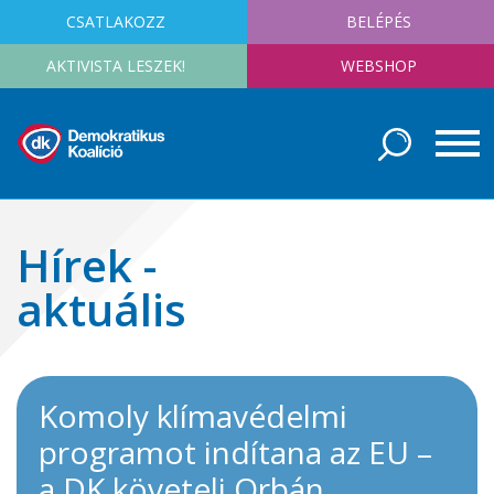
CSATLAKOZZ
BELÉPÉS
AKTIVISTA LESZEK!
WEBSHOP
Hírek -
aktuális
Komoly klímavédelmi
programot indítana az EU –
a DK követeli Orbán