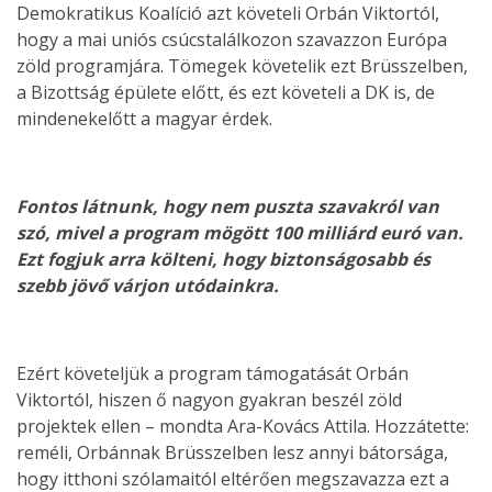
Demokratikus Koalíció azt követeli Orbán Viktortól,
hogy a mai uniós csúcstalálkozon szavazzon Európa
zöld programjára. Tömegek követelik ezt Brüsszelben,
a Bizottság épülete előtt, és ezt követeli a DK is, de
mindenekelőtt a magyar érdek.
Fontos látnunk, hogy nem puszta szavakról van
szó, mivel a program mögött 100 milliárd euró van.
Ezt fogjuk arra költeni, hogy biztonságosabb és
szebb jövő várjon utódainkra.
Ezért követeljük a program támogatását Orbán
Viktortól, hiszen ő nagyon gyakran beszél zöld
projektek ellen – mondta Ara-Kovács Attila. Hozzátette:
reméli, Orbánnak Brüsszelben lesz annyi bátorsága,
hogy itthoni szólamaitól eltérően megszavazza ezt a