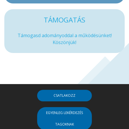
TÁMOGATÁS
Támogasd adományoddal a működésünket!
Köszönjük!
CSATLAKOZZ
EGYENLEG LEKÉRDEZÉS
TAGOKNAK