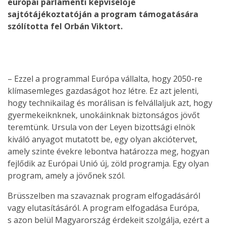
európai parlamenti képviselője
sajtótájékoztatóján a program támogatására
szólította fel Orbán Viktort.
– Ezzel a programmal Európa vállalta, hogy 2050-re
klímasemleges gazdaságot hoz létre. Ez azt jelenti,
hogy technikailag és morálisan is felvállaljuk azt, hogy
gyermekeiknknek, unokáinknak biztonságos jövőt
teremtünk. Ursula von der Leyen bizottsági elnök
kiváló anyagot mutatott be, egy olyan akciótervet,
amely szinte évekre lebontva határozza meg, hogyan
fejlődik az Európai Unió új, zöld programja. Egy olyan
program, amely a jövőnek szól.
Brüsszelben ma szavaznak program elfogadásáról
vagy elutasításáról. A program elfogadása Európa,
s azon belül Magyarország érdekeit szolgálja, ezért a