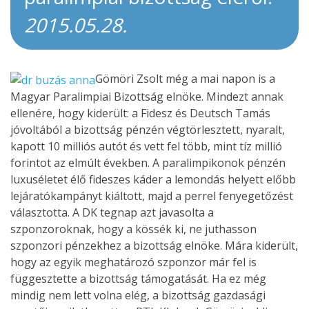
2015.05.28.
Gömöri Zsolt még a mai napon is a
Magyar Paralimpiai Bizottság elnöke. Mindezt annak
ellenére, hogy kiderült: a Fidesz és Deutsch Tamás
jóvoltából a bizottság pénzén végtörlesztett, nyaralt,
kapott 10 milliós autót és vett fel több, mint tíz millió
forintot az elmúlt években. A paralimpikonok pénzén
luxuséletet élő fideszes káder a lemondás helyett előbb
lejáratókampányt kiáltott, majd a perrel fenyegetőzést
választotta. A DK tegnap azt javasolta a
szponzoroknak, hogy a kössék ki, ne juthasson
szponzori pénzekhez a bizottság elnöke. Mára kiderült,
hogy az egyik meghatározó szponzor már fel is
függesztette a bizottság támogatását. Ha ez még
mindig nem lett volna elég, a bizottság gazdasági