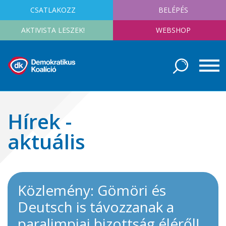
CSATLAKOZZ
BELÉPÉS
AKTIVISTA LESZEK!
WEBSHOP
Hírek -
aktuális
Közlemény: Gömöri és
Deutsch is távozzanak a
paralimpiai bizottság éléről!