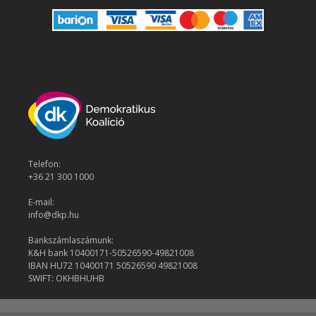
Telefon:
+36 21 300 1000
E-mail:
info@dkp.hu
Bankszámlaszámunk:
K&H bank 10400171-50526590-49821008
IBAN HU72 10400171 50526590 49821008
SWIFT: OKHBHUHB