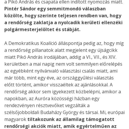
a Pikó András és csapata ellen indított nyomozás miatt.
Pintér Sándor egy semmitmondó válaszban
közölte, hogy szerinte teljesen rendben van, hogy
a rendőrség zaklatja a nyolcadik kerületi ellenzéki
polgármesterjelöltet és stábját.
A Demokratikus Koalíció álláspontja pedig az, hogy míg
a rendőrség pillanatok alatt megjelent egy újságcikk
miatt Pikó András irodájában, addig a VI., VII., és XIV.
kerületben a mai napig nem volt semmilyen előrelépés
az egyébként nyilvánvaló választási csalás miatt, ami
már több, mint egy éve, az országgyűlési választás
előtt történt, amikor visszaéltek az ajánlásokkal. A
rendőrség akkor sem igyekezett közbelépni, amikor a
napokban, az Auróra közösségi házban egy
rendezvényen résztvevőket vegzálták a
szélsőjobboldali Budaházy György és társai. Mi, európai
magyarok
tiltakozunk az államilag támogatott
rendőrségi akciók miatt, amik egyértelműen az