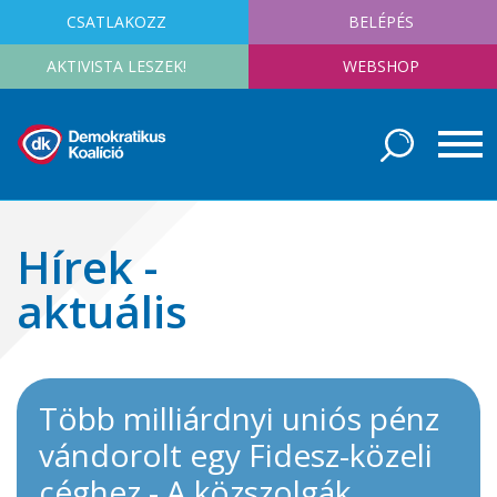
CSATLAKOZZ
BELÉPÉS
AKTIVISTA LESZEK!
WEBSHOP
Hírek -
aktuális
Több milliárdnyi uniós pénz
vándorolt egy Fidesz-közeli
céghez - A közszolgák