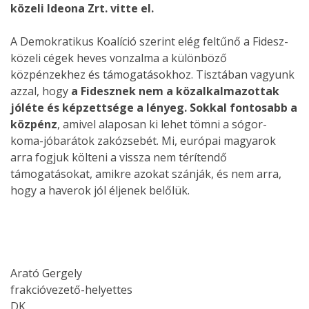
közeli Ideona Zrt. vitte el.
A Demokratikus Koalíció szerint elég feltűnő a Fidesz-
közeli cégek heves vonzalma a különböző
közpénzekhez és támogatásokhoz. Tisztában vagyunk
azzal, hogy
a Fidesznek nem a közalkalmazottak
jóléte és képzettsége a lényeg.
Sokkal fontosabb a
közpénz
, amivel alaposan ki lehet tömni a sógor-
koma-jóbarátok zakózsebét. Mi, európai magyarok
arra fogjuk költeni a vissza nem térítendő
támogatásokat, amikre azokat szánják, és nem arra,
hogy a haverok jól éljenek belőlük.
Arató Gergely
frakcióvezető-helyettes
DK