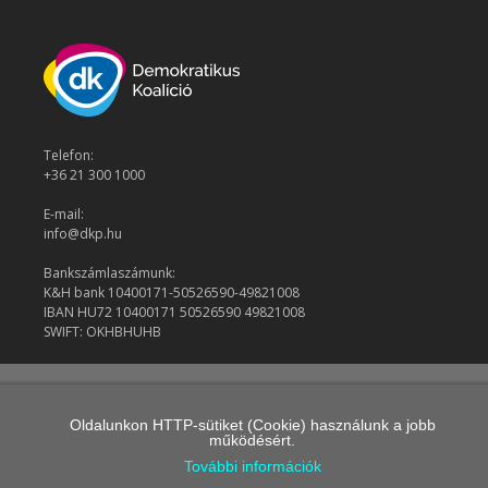
Telefon:
+36 21 300 1000
E-mail:
info@dkp.hu
Bankszámlaszámunk:
K&H bank 10400171-50526590-49821008
IBAN HU72 10400171 50526590 49821008
SWIFT: OKHBHUHB
© 2026 Demokratikus Koalíció
Oldalunkon HTTP-sütiket (Cookie) használunk a jobb
működésért.
További információk