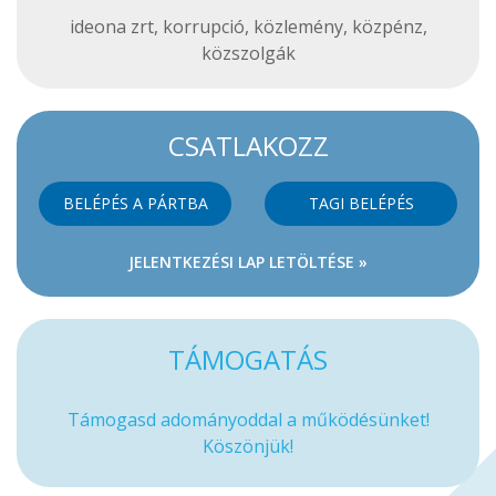
ideona zrt
,
korrupció
,
közlemény
,
közpénz
,
közszolgák
CSATLAKOZZ
BELÉPÉS A PÁRTBA
TAGI BELÉPÉS
JELENTKEZÉSI LAP LETÖLTÉSE »
TÁMOGATÁS
Támogasd adományoddal a működésünket!
Köszönjük!