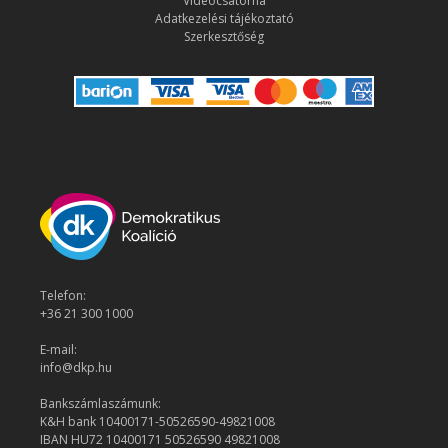
Videócsatorna
Adatkezelési tájékoztató
Szerkesztőség
Telefon:
+36 21 300 1000
E-mail:
info@dkp.hu
Bankszámlaszámunk:
K&H bank 10400171-50526590-49821008
IBAN HU72 10400171 50526590 49821008