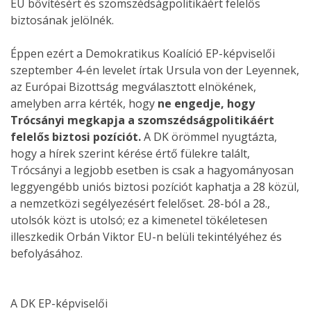
EU bővítésért és szomszédságpolitikáért felelős
biztosának jelölnék.
Éppen ezért a Demokratikus Koalíció EP-képviselői
szeptember 4-én levelet írtak Ursula von der Leyennek,
az Európai Bizottság megválasztott elnökének,
amelyben arra kérték, hogy
ne engedje, hogy
Trócsányi megkapja a szomszédságpolitikáért
felelős biztosi pozíciót.
A DK örömmel nyugtázta,
hogy a hírek szerint kérése értő fülekre talált,
Trócsányi a legjobb esetben is csak a hagyományosan
leggyengébb uniós biztosi pozíciót kaphatja a 28 közül,
a nemzetközi segélyezésért felelőset. 28-ból a 28.,
utolsók közt is utolsó; ez a kimenetel tökéletesen
illeszkedik Orbán Viktor EU-n belüli tekintélyéhez és
befolyásához.
A DK EP-képviselői