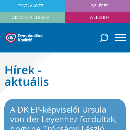
CSATLAKOZZ
BELÉPÉS
AKTIVISTA LESZEK!
WEBSHOP
Hírek -
aktuális
A DK EP-képviselői Ursula
von der Leyenhez fordultak,
hogy ne Trócsányi László