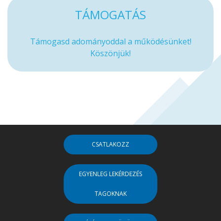
TÁMOGATÁS
Támogasd adományoddal a működésünket!
Köszönjük!
CSATLAKOZZ
EGYENLEG LEKÉRDEZÉS
TAGOKNAK