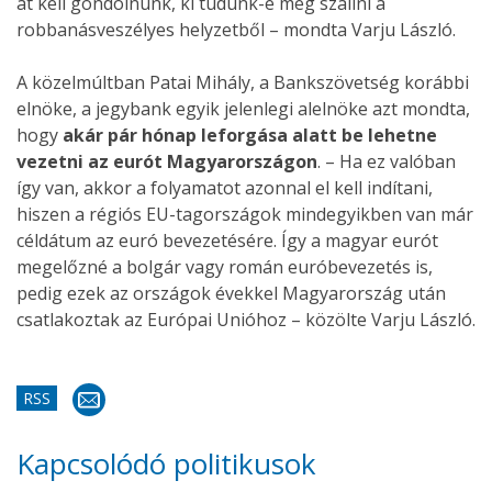
át kell gondolnunk, ki tudunk-e még szállni a
robbanásveszélyes helyzetből – mondta Varju László.
A közelmúltban Patai Mihály, a Bankszövetség korábbi
elnöke, a jegybank egyik jelenlegi alelnöke azt mondta,
hogy
akár pár hónap leforgása alatt be lehetne
vezetni az eurót Magyarországon
. – Ha ez valóban
így van, akkor a folyamatot azonnal el kell indítani,
hiszen a régiós EU-tagországok mindegyikben van már
céldátum az euró bevezetésére. Így a magyar eurót
megelőzné a bolgár vagy román euróbevezetés is,
pedig ezek az országok évekkel Magyarország után
csatlakoztak az Európai Unióhoz – közölte Varju László.
RSS
Kapcsolódó politikusok