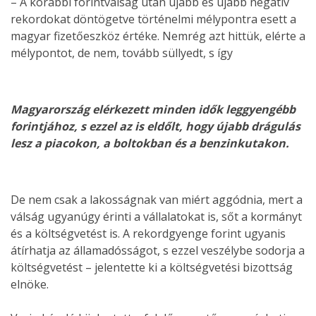
– A korábbi forintválság után újabb és újabb negatív
rekordokat döntögetve történelmi mélypontra esett a
magyar fizetőeszköz értéke. Nemrég azt hittük, elérte a
mélypontot, de nem, tovább süllyedt, s így
Magyarország elérkezett minden idők leggyengébb
forintjához, s ezzel az is eldőlt, hogy újabb drágulás
lesz a piacokon, a boltokban és a benzinkutakon.
De nem csak a lakosságnak van miért aggódnia, mert a
válság ugyanúgy érinti a vállalatokat is, sőt a kormányt
és a költségvetést is. A rekordgyenge forint ugyanis
átírhatja az államadósságot, s ezzel veszélybe sodorja a
költségvetést – jelentette ki a költségvetési bizottság
elnöke.