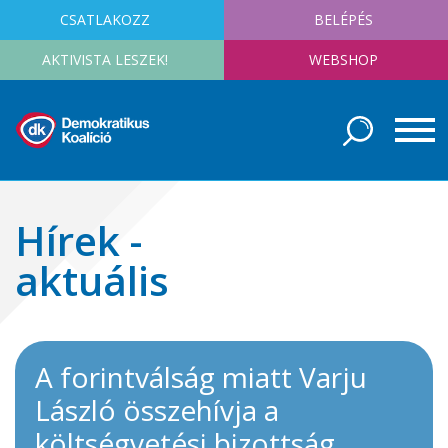
CSATLAKOZZ
BELÉPÉS
AKTIVISTA LESZEK!
WEBSHOP
Hírek -
aktuális
A forintválság miatt Varju
László összehívja a
költségvetési bizottság