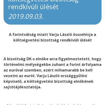
rendkívüli ülését
2019.09.03.
A forintválság miatt Varju László összehívja a
költségvetési bizottság rendkívüli ülését
A bizottság DK-s elnöke arra figyelmeztetett, hogy
történelmi mélységekbe zuhant a forint árfolyama
az euróval szemben, ezért mihamarabb be kell
vezetni az eurót. Varju László országgyűlési
képviselő, a költségvetési bizottság elnökének
sajtótájékoztatója.