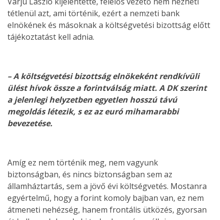
Varju László kijelentette, felelős vezető nem nézheti
tétlenül azt, ami történik, ezért a nemzeti bank
elnökének és másoknak a költségvetési bizottság előtt
tájékoztatást kell adnia.
– A költségvetési bizottság elnökeként rendkívüli
ülést hívok össze a forintválság miatt. A DK szerint
a jelenlegi helyzetben egyetlen hosszú távú
megoldás létezik, s ez az euró mihamarabbi
bevezetése.
Amíg ez nem történik meg, nem vagyunk
biztonságban, és nincs biztonságban sem az
államháztartás, sem a jövő évi költségvetés. Mostanra
egyértelmű, hogy a forint komoly bajban van, ez nem
átmeneti nehézség, hanem frontális ütközés, gyorsan