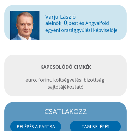
Varju László
alelnök, Újpest és Angyalföld
egyéni országgyűlési képviselője
KAPCSOLÓDÓ CIMKÉK
euro
,
forint
,
költségvetési bizottság
,
sajtótájékoztató
CSATLAKOZZ
BELÉPÉS A PÁRTBA
TAGI BELÉPÉS