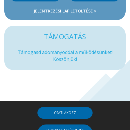
JELENTKEZÉSI LAP LETÖLTÉSE »
TÁMOGATÁS
Támogasd adományoddal a működésünket!
Köszönjük!
CSATLAKOZZ