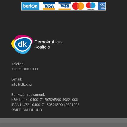
Telefon:
+36 21 300 1000
E-mail:
info@dkp.hu
Bankszámlaszámunk:
K&H bank 10400171-50526590-49821008
IBAN HU72 10400171 50526590 49821008
SWIFT: OKHBHUHB
© 2026 Demokratikus Koalíció