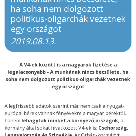
ha soha nem dolgozott
politikus-oligarchák vezetnek
egy országot
2019.08.13.
A V4-ek között is a magyarok fizetése a
legalacsonyabb - A munkának nincs becsülete, ha
soha nem dolgozott politikus-oligarchák vezetnek
egy országot
A legfrissebb adatok szerint már nem csak a nyugat-
európai bérek vannak fényévekre a magyar bérektől,
hanem
lehagytak minket a környező országok
, a
kormány által sokat hivatkozott V4-ek is;
Csehország,
Lengyelország és Szlovákia.
Az Orbán-kormányt