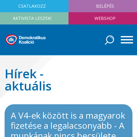
CSATLAKOZZ
BELÉPÉS
AKTIVISTA LESZEK!
WEBSHOP
Hírek -
aktuális
A V4-ek között is a magyarok
fizetése a legalacsonyabb - A
munkának nincs becsülete,