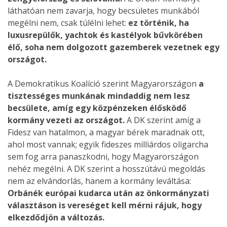
láthatóan nem zavarja, hogy becsületes munkából
megélni nem, csak túlélni lehet:
ez történik, ha
luxusrepülők, yachtok és kastélyok bűvkörében
élő, soha nem dolgozott gazemberek vezetnek egy
országot.
A Demokratikus Koalíció szerint Magyarországon
a
tisztességes munkának mindaddig nem lesz
becsülete, amíg egy közpénzeken élősködő
kormány vezeti az országot.
A DK szerint amíg a
Fidesz van hatalmon, a magyar bérek maradnak ott,
ahol most vannak; egyik fideszes milliárdos oligarcha
sem fog arra panaszkodni, hogy Magyarországon
nehéz megélni. A DK szerint a hosszútávú megoldás
nem az elvándorlás, hanem a kormány leváltása:
Orbánék európai kudarca után az önkormányzati
választáson is vereséget kell mérni rájuk, hogy
elkezdődjön a változás.