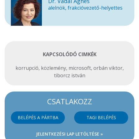
Dr. Vadai Ágnes
alelnök, frakcióvezető-helyettes
KAPCSOLÓDÓ CIMKÉK
korrupció
,
közlemény
,
microsoft
,
orbán viktor
,
tiborcz istván
CSATLAKOZZ
BELÉPÉS A PÁRTBA
TAGI BELÉPÉS
JELENTKEZÉSI LAP LETÖLTÉSE »