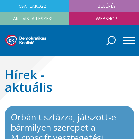
CSATLAKOZZ
BELÉPÉS
AKTIVISTA LESZEK!
WEBSHOP
Hírek -
aktuális
Orbán tisztázza, játszott-e
bármilyen szerepet a
Microsoft vesztegetési