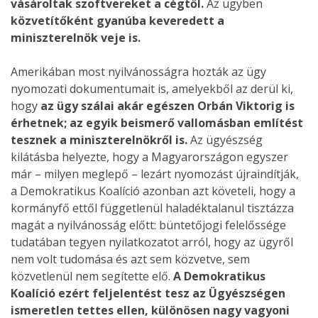
vásároltak szoftvereket a cégtől.
Az ügyben
közvetítőként gyanúba keveredett a
miniszterelnök veje is.
Amerikában most nyilvánosságra hozták az ügy
nyomozati dokumentumait is, amelyekből az derül ki,
hogy
az ügy szálai akár egészen Orbán Viktorig is
érhetnek; az egyik beismerő vallomásban említést
tesznek a miniszterelnökről is.
Az ügyészség
kilátásba helyezte, hogy a Magyarországon egyszer
már – milyen meglepő – lezárt nyomozást újraindítják,
a Demokratikus Koalíció azonban azt követeli, hogy a
kormányfő ettől függetlenül haladéktalanul tisztázza
magát a nyilvánosság előtt: büntetőjogi felelőssége
tudatában tegyen nyilatkozatot arról, hogy az ügyről
nem volt tudomása és azt sem közvetve, sem
közvetlenül nem segítette elő.
A Demokratikus
Koalíció ezért feljelentést tesz az Ügyészségen
ismeretlen tettes ellen, különösen nagy vagyoni