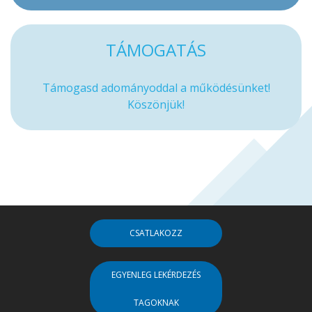
TÁMOGATÁS
Támogasd adományoddal a működésünket!
Köszönjük!
CSATLAKOZZ
EGYENLEG LEKÉRDEZÉS
TAGOKNAK