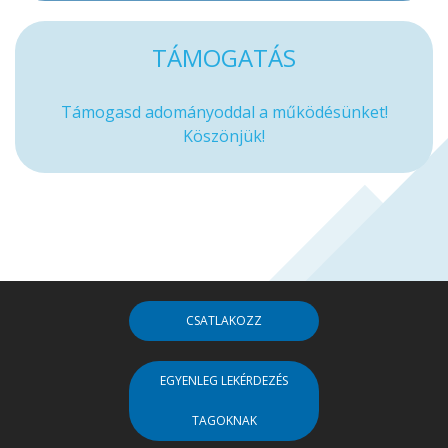
TÁMOGATÁS
Támogasd adományoddal a működésünket!
Köszönjük!
CSATLAKOZZ
EGYENLEG LEKÉRDEZÉS
TAGOKNAK