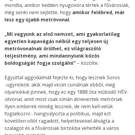
mondta, amikor kedden nyugovóra tértek a fővárosiak,
még senki nem sejtette, hogy
amikor felébred, már
lesz egy újabb metróvonal
.
„Mi vagyunk az első nemzet, ami gyakorlatilag
egyetlen kapavágás nélkül egy teljesen új
metróvonalnak örülhet, ez világraszóló
teljesítmény, ami mindannyiunk közös
boldogságát fogja szolgálni”
– közölte.
Egyúttal aggodalmát fejezte ki, hogy lesznek Soros
-ügynökök. akik majd viccet csinálnak ebből, meg
olyanokkal jönnek, hogy ez egy 1888 óta működő HÉV-
útvonal, amit most csak simán átneveztek metrónak.
Ilyen emberek mindig lesznek, de nem kell velük
foglalkozni - hangsúlyozta a politikus, majd ezt
követően ollót ragadott, helyetteseivel átvágta a
szalagot és a fővárosiak birtokba vehették a város