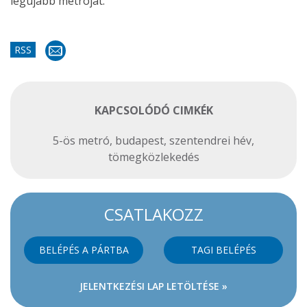
legújabb metróját.
RSS
KAPCSOLÓDÓ CIMKÉK
5-ös metró
,
budapest
,
szentendrei hév
,
tömegközlekedés
CSATLAKOZZ
BELÉPÉS A PÁRTBA
TAGI BELÉPÉS
JELENTKEZÉSI LAP LETÖLTÉSE »