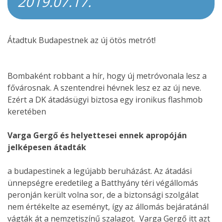
2019.07.17.
Átadtuk Budapestnek az új ötös metrót!
Bombaként robbant a hír, hogy új metróvonala lesz a
fővárosnak. A szentendrei hévnek lesz ez az új neve.
Ezért a DK átadásügyi biztosa egy ironikus flashmob
keretében
Varga Gergő és helyettesei ennek apropóján
jelképesen átadták
a budapestinek a legújabb beruházást. Az átadási
ünnepségre eredetileg a Batthyány téri végállomás
peronján került volna sor, de a biztonsági szolgálat
nem értékelte az eseményt, így az állomás bejáratánál
vágták át a nemzetiszínű szalagot. Varga Gergő itt azt