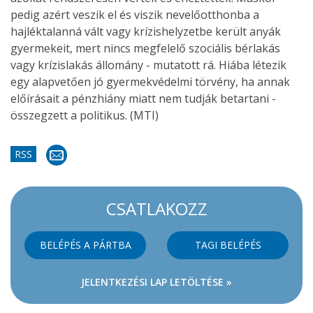
pedig azért veszik el és viszik nevelőotthonba a
hajléktalanná vált vagy krízishelyzetbe került anyák
gyermekeit, mert nincs megfelelő szociális bérlakás
vagy krízislakás állomány - mutatott rá. Hiába létezik
egy alapvetően jó gyermekvédelmi törvény, ha annak
előírásait a pénzhiány miatt nem tudják betartani -
összegzett a politikus. (MTI)
RSS
CSATLAKOZZ
BELÉPÉS A PÁRTBA
TAGI BELÉPÉS
JELENTKEZÉSI LAP LETÖLTÉSE »