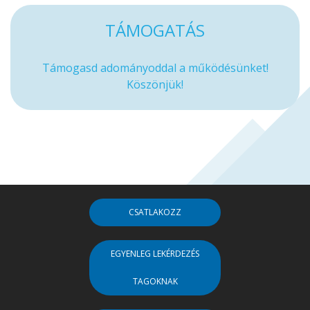
TÁMOGATÁS
Támogasd adományoddal a működésünket!
Köszönjük!
CSATLAKOZZ
EGYENLEG LEKÉRDEZÉS
TAGOKNAK