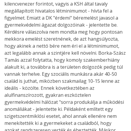
kilencvenezer forintot, vagyis a KSH által tavaly
megállapított hivatalos létminimumot - hívta fel a
figyelmet. Emiatt a DK "érdemi" béremelést javasol a
gyermekvédelmi ágazat dolgozóinak - jelentette be.
Kérdésre válaszolva nem mondta meg hogy pontosan
mekkora emelést szeretnének, de azt hangsúlyozta,
hogy akinek a nettó bére nem éri el a létminimumot,
azt legalább annak a szintjére kell növelni. Borka-Szász
Tamás azzal folytatta, hogy komoly szakemberhiány
alakult ki, a továbbra is a területen dolgozók pedig túl
vannak terhelve. Egy szociális munkásra akár 40-50
család is juthat, miközben szakmailag 10-15 lenne az
ideális - közölte. Ennek következtében az
alulfinanszírozott, gyakran eszköztelen
gyermekvédelmi hálózat "sorra produkálja a működési
anomáliákat - jelentette ki. Példaként említett egy
szigetszentmiklósi esetet, ahol annak ellenére nem
menekítették ki a gyermekeket a családból, hogy
azokat rendszeresen verték és éheztették. Máskor