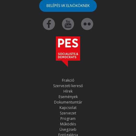
BELÉPÉS VK ELNÖKÖKNEK
Frakció
Szervezeti kereső
Hírek
Események
Dokumentumtár
Kapcsolat
Szervezet
Program
Működés
Üvegzseb
Fotógaléria