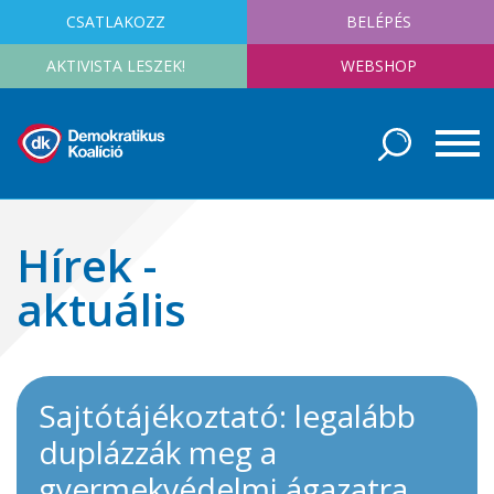
CSATLAKOZZ
BELÉPÉS
AKTIVISTA LESZEK!
WEBSHOP
Hírek -
aktuális
Sajtótájékoztató: legalább
duplázzák meg a
gyermekvédelmi ágazatra