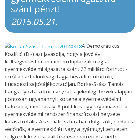
szánt pénzt!
2015.05.21.
A Demokratikus
Koalíció (DK) azt javasolja, hogy a jövő évi
költségvetésben minimum duplázzák meg a
gyermekvédelmi ágazatra szánt 22 milliárd forintot -
erről a párt elnökségi tagja beszélt csütörtöki,
budapesti sajtótájékoztatóján. Borka-Szász Tamás
hangsúlyozta, a kormányzat, a jelenlegi tervek alapján
pontosan ugyanannyit költene a gyermekvédelmi
hálózatra, mint tavaly. A politikus úgy fogalmazott: a
gyermekvédelmi rendszer finanszírozási helyzete
katasztrofális. A szociális szférában dolgozók, például a
védőnők, a gyermekjóléti vagy a gyámügyi területen
dolgozók közül sokak fizetése nem éri el a nettó