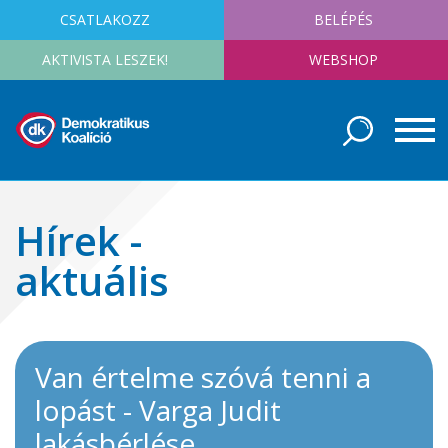
CSATLAKOZZ
BELÉPÉS
AKTIVISTA LESZEK!
WEBSHOP
Hírek -
aktuális
Van értelme szóvá tenni a
lopást - Varga Judit
lakásbérlése