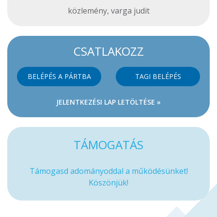
közlemény
,
varga judit
CSATLAKOZZ
BELÉPÉS A PÁRTBA
TAGI BELÉPÉS
JELENTKEZÉSI LAP LETÖLTÉSE »
TÁMOGATÁS
Támogasd adományoddal a működésünket!
Köszönjük!