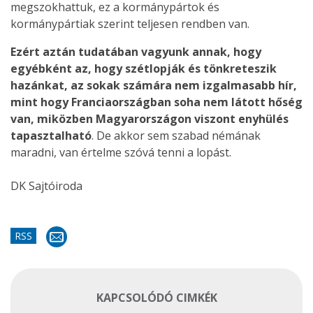
megszokhattuk, ez a kormánypártok és
kormánypártiak szerint teljesen rendben van.
Ezért aztán tudatában vagyunk annak, hogy
egyébként az, hogy szétlopják és tönkreteszik
hazánkat, az sokak számára nem izgalmasabb hír,
mint hogy Franciaországban soha nem látott hőség
van, miközben Magyarországon viszont enyhülés
tapasztalható
. De akkor sem szabad némának
maradni, van értelme szóvá tenni a lopást.
DK Sajtóiroda
RSS
KAPCSOLÓDÓ CIMKÉK