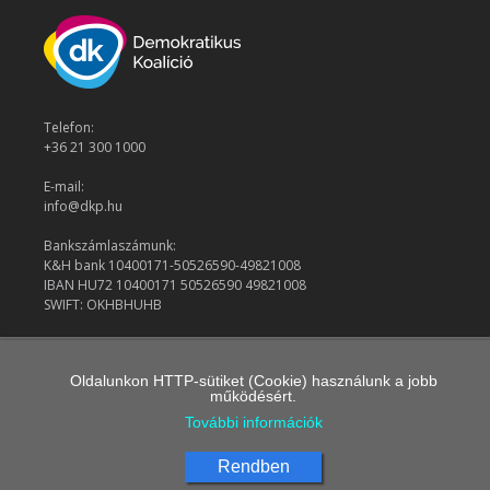
Telefon:
+36 21 300 1000
E-mail:
info@dkp.hu
Bankszámlaszámunk:
K&H bank 10400171-50526590-49821008
IBAN HU72 10400171 50526590 49821008
SWIFT: OKHBHUHB
© 2026 Demokratikus Koalíció
Oldalunkon HTTP-sütiket (Cookie) használunk a jobb
működésért.
További információk