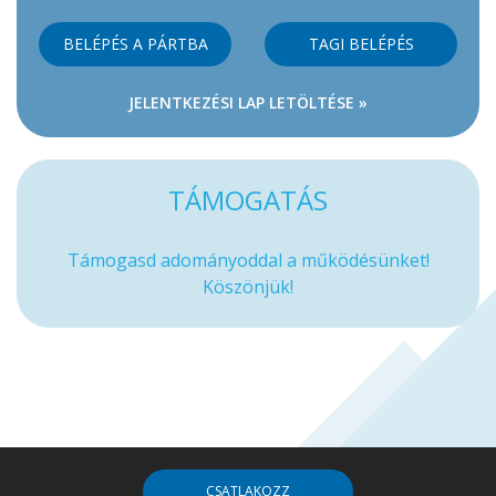
BELÉPÉS A PÁRTBA
TAGI BELÉPÉS
JELENTKEZÉSI LAP LETÖLTÉSE »
TÁMOGATÁS
Támogasd adományoddal a működésünket!
Köszönjük!
CSATLAKOZZ