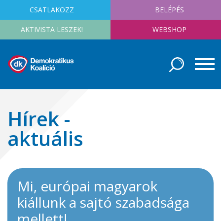
CSATLAKOZZ
BELÉPÉS
AKTIVISTA LESZEK!
WEBSHOP
Hírek -
aktuális
Mi, európai magyarok
kiállunk a sajtó szabadsága
mellett!