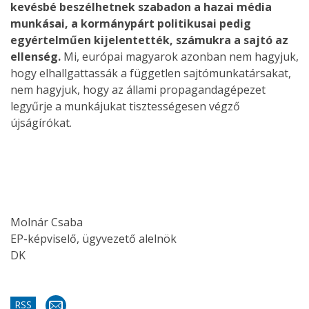
kevésbé beszélhetnek szabadon a hazai média
munkásai, a kormánypárt politikusai pedig
egyértelműen kijelentették, számukra a sajtó az
ellenség.
Mi, európai magyarok azonban nem hagyjuk,
hogy elhallgattassák a független sajtómunkatársakat,
nem hagyjuk, hogy az állami propagandagépezet
legyűrje a munkájukat tisztességesen végző
újságírókat.
Molnár Csaba
EP-képviselő, ügyvezető alelnök
DK
RSS