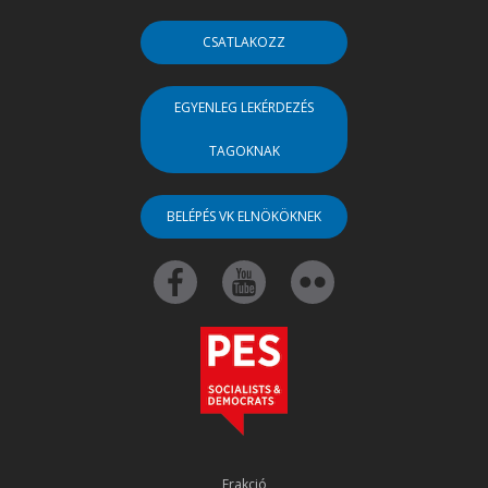
CSATLAKOZZ
EGYENLEG LEKÉRDEZÉS
TAGOKNAK
BELÉPÉS VK ELNÖKÖKNEK
Frakció