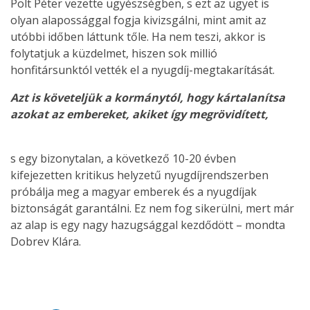
Polt Péter vezette ügyészségben, s ezt az ügyet is
olyan alapossággal fogja kivizsgálni, mint amit az
utóbbi időben láttunk tőle. Ha nem teszi, akkor is
folytatjuk a küzdelmet, hiszen sok millió
honfitársunktól vették el a nyugdíj-megtakarítását.
Azt is követeljük a kormánytól, hogy kártalanítsa
azokat az embereket, akiket így megrövidített,
s egy bizonytalan, a következő 10-20 évben
kifejezetten kritikus helyzetű nyugdíjrendszerben
próbálja meg a magyar emberek és a nyugdíjak
biztonságát garantálni. Ez nem fog sikerülni, mert már
az alap is egy nagy hazugsággal kezdődött – mondta
Dobrev Klára.