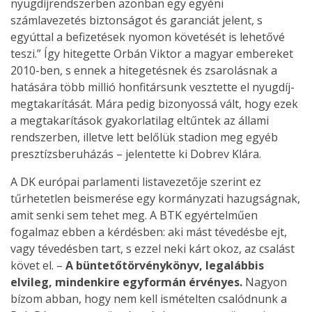
nyugdíjrendszerben azonban egy egyéni
számlavezetés biztonságot és garanciát jelent, s
egyúttal a befizetések nyomon követését is lehetővé
teszi.” Így hitegette Orbán Viktor a magyar embereket
2010-ben, s ennek a hitegetésnek és zsarolásnak a
hatására több millió honfitársunk vesztette el nyugdíj-
megtakarítását. Mára pedig bizonyossá vált, hogy ezek
a megtakarítások gyakorlatilag eltűntek az állami
rendszerben, illetve lett belőlük stadion meg egyéb
presztízsberuházás – jelentette ki Dobrev Klára.
A DK európai parlamenti listavezetője szerint ez
tűrhetetlen beismerése egy kormányzati hazugságnak,
amit senki sem tehet meg. A BTK egyértelműen
fogalmaz ebben a kérdésben: aki mást tévedésbe ejt,
vagy tévedésben tart, s ezzel neki kárt okoz, az csalást
követ el. –
A büntetőtörvénykönyv, legalábbis
elvileg, mindenkire egyformán érvényes.
Nagyon
bízom abban, hogy nem kell ismételten csalódnunk a