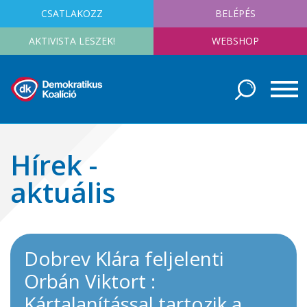
CSATLAKOZZ
BELÉPÉS
AKTIVISTA LESZEK!
WEBSHOP
Hírek -
aktuális
Dobrev Klára feljelenti
Orbán Viktort :
Kártalanítással tartozik a