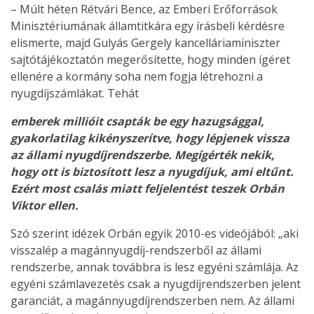
– Múlt héten Rétvári Bence, az Emberi Erőforrások
Minisztériumának államtitkára egy írásbeli kérdésre
elismerte, majd Gulyás Gergely kancelláriaminiszter
sajtótájékoztatón megerősítette, hogy minden ígéret
ellenére a kormány soha nem fogja létrehozni a
nyugdíjszámlákat. Tehát
emberek millióit csapták be egy hazugsággal,
gyakorlatilag kikényszerítve, hogy lépjenek vissza
az állami nyugdíjrendszerbe. Megígérték nekik,
hogy ott is biztosított lesz a nyugdíjuk, ami eltűnt.
Ezért most csalás miatt feljelentést teszek Orbán
Viktor ellen.
Szó szerint idézek Orbán egyik 2010-es videójából: „aki
visszalép a magánnyugdíj-rendszerből az állami
rendszerbe, annak továbbra is lesz egyéni számlája. Az
egyéni számlavezetés csak a nyugdíjrendszerben jelent
garanciát, a magánnyugdíjrendszerben nem. Az állami