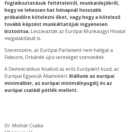
foglalkoztatásuk feltételeiről, munkaidejükről,
hogy ne lehessen hat hónapnál hosszabb
próbaidőre kötelezni őket, vagy hogy a kötelező
tovább képzést munkáltatójuk ingyenesen
biztosítsa.
Leszavazták az Európai Munkaügyi Hivatal
megalakítását is.
Szerencsére, az Európai Parlament nem hallgat a
Fideszre, Orbánék újra vereséget szenvedtek.
A Demokratikus Koalíció az erős Európáért küzd, az
Európai Egyesült Államokért.
Kiállunk az európai
minimálbér, az európai minimálnyugdíj és az
európai családi pótlék mellett.
Dr. Molnár Csaba