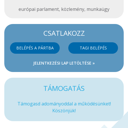
európai parlament
,
közlemény
,
munkaügy
CSATLAKOZZ
BELÉPÉS A PÁRTBA
TAGI BELÉPÉS
JELENTKEZÉSI LAP LETÖLTÉSE »
TÁMOGATÁS
Támogasd adományoddal a működésünket!
Köszönjük!