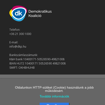
Telefon:
+36 21 300 1000
E-mail:
info@dkp.hu
Bankszámlaszámunk:
K&H bank 10400171-50526590-49821008
IBAN HU72 10400171 50526590 49821008
SWIFT: OKHBHUHB
© 2026 Demokratikus Koalíció
Oldalunkon HTTP-sütiket (Cookie) használunk a jobb
működésért.
További információk