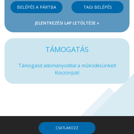
BELÉPÉS A PÁRTBA
TAGI BELÉPÉS
JELENTKEZÉSI LAP LETÖLTÉSE »
TÁMOGATÁS
Támogasd adományoddal a működésünket!
Köszönjük!
CSATLAKOZZ