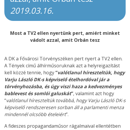
2019.03.16.
Most a TV2 ellen nyertünk pert, amiért minket
vádolt azzal, amit Orbán tesz
A DK a Fővárosi Törvényszéken pert nyert a TV2 ellen.
A Tények című álhírműsoruknak azt a helyreigazítást
kell közzé tennie, hogy
“
valótlanul híreszteltük, hogy
Varju László DK-s képviselő ételhordóval jár a
törvényhozásba, és úgy viszi haza a kedvezményes
bablevest és somlói galuskát
”
, valamint azt hogy
“
valótlanul híreszteltük továbbá, hogy Varju László DK-s
képviselő rendszeresen sorban áll a parlamenti menza
mindennél olcsóbb ételeiért
”.
A fideszes propagandaműsor rágalmaival ellentétben