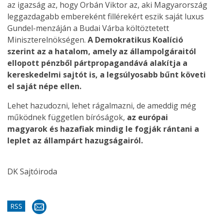
az igazság az, hogy Orbán Viktor az, aki Magyarország
leggazdagabb embereként fillérekért eszik saját luxus
Gundel-menzáján a Budai Várba költöztetett
Miniszterelnökségen.
A Demokratikus Koalíció
szerint az a hatalom, amely az állampolgáraitól
ellopott pénzből pártpropagandává alakítja a
kereskedelmi sajtót is, a legsúlyosabb bűnt követi
el saját népe ellen.
Lehet hazudozni, lehet rágalmazni, de ameddig még
működnek független bíróságok,
az európai
magyarok és hazafiak mindig le fogják rántani a
leplet az állampárt hazugságairól.
DK Sajtóiroda
RSS